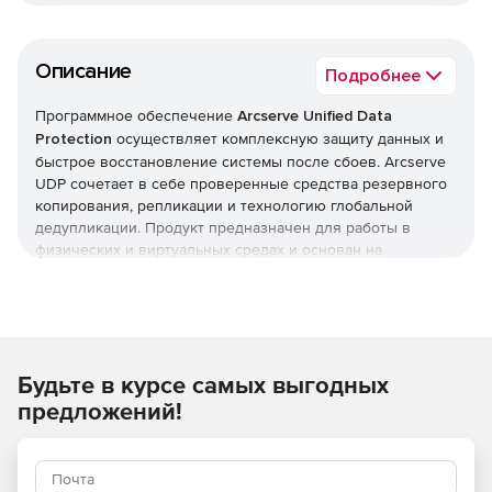
Описание
Подробнее
Программное обеспечение
Arcserve Unified Data
Protection
осуществляет комплексную защиту данных и
быстрое восстановление системы после сбоев. Arcserve
UDP сочетает в себе проверенные средства резервного
копирования, репликации и технологию глобальной
дедупликации. Продукт предназначен для работы в
физических и виртуальных средах и основан на
унифицированной архитектуре нового поколения,
обеспечивающей невероятную простоту развертывания,
управления и использования.
Arcserve Unified Data Protection позволяет
Будьте в курсе самых выгодных
масштабировать IT-среды локально или с использованием
облачных технологий. Решение оперативно
предложений!
восстанавливает систему после сбоев и проводит
поставарийное тестирование критически важных для
работы компании систем, приложений и данных, что
позволяет минимизировать время простоя. Тестирование