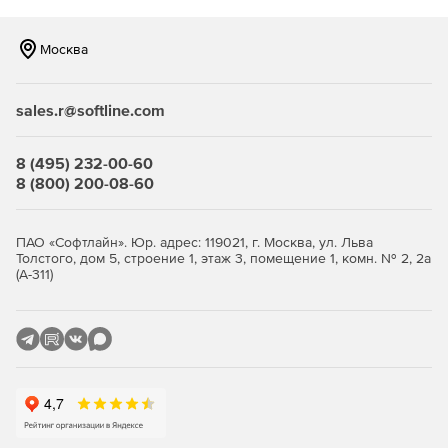
Всестороннее поставарийное тестирование с
Москва
возможностью автоматизированного запуска.
Миграция образов дисков на ленточные носители, а
sales.r@softline.com
также гранулярное восстановление с дисковых и
ленточных носителей.
8 (495) 232-00-60
Защита данных в локальной сети организации и
8 (800) 200-08-60
облачных хранилищах.
Наличие интуитивно понятного интерфейса.
ПАО «Софтлайн». Юр. адрес: 119021, г. Москва, ул. Льва
Толстого, дом 5, строение 1, этаж 3, помещение 1, комн. № 2, 2а
(А-311)
Версии Arcserve Unified Data Protection:
Standard Edition
– редакция включает базовый набор
функций, обеспечивает копирование на уровне
снапшотов и образов файловых серверов с
возможностью миграции на ленту, поддерживает
глобальную дедупликацию и интегрированную
репликацию. Standard Edition позволяет создавать
резервные копии физических серверов в виде