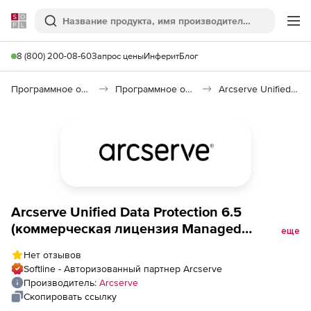
Softline
Поиск
Ме
8 (800) 200-08-60
Запрос цены
Инферит
Блог
Программное обеспечение для работы с файлами и дисками
Программное обеспечение для резервного копирования
Arcserve Unified Data Protection 7.0
Arcserve Unified Data Protection 6.5
(коммерческая лицензия Managed
еще
Capacity), Premium Edition. Количество
Нет отзывов
терабайт
Softline - Авторизованный партнер Arcserve
Производитель:
Arcserve
Скопировать ссылку