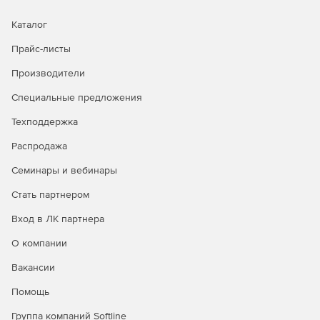
виртуальных машин и производить безагентное
резервное копирование для VMware и Hyper-V.
Каталог
Прайс-листы
Advanced Edition
– расширенная версия Arcserve
UDP, разрешающая копирование на уровне отдельных
Производители
файлов и приложений и поддерживающая Microsoft
Exchange и Microsoft SQL.
Специальные предложения
Техподдержка
Premium Edition
– редакция предусматривает
копирование на уровне отдельных файлов с
Распродажа
последующей миграцией на ленту в дополнение к
возможностям Standard и Advanced. Версия Premium
Семинары и вебинары
Edition совместима с различными операционными
Стать партнером
системами и серверами приложений, обеспечивает
работу с NDMP NAS, ленточными библиотеками SAN и
Вход в ЛК партнера
многостриммерными ленточными библиотеками.
Продукт осуществляет репликацию данных на уровне
О компании
файлов для физических и виртуальных серверов
Windows.
Вакансии
Помощь
Premium Plus Edition
– версия дополнительно
включает возможность репликации данных
Группа компаний Softline