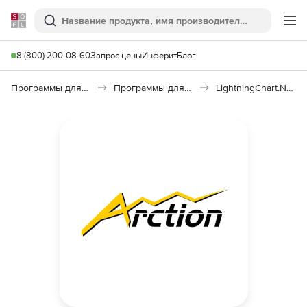
Softline
Поиск
Ме
8 (800) 200-08-60
Запрос цены
Инферит
Блог
Программы для программирования
Программы для разработки ПО
LightningChart.NET