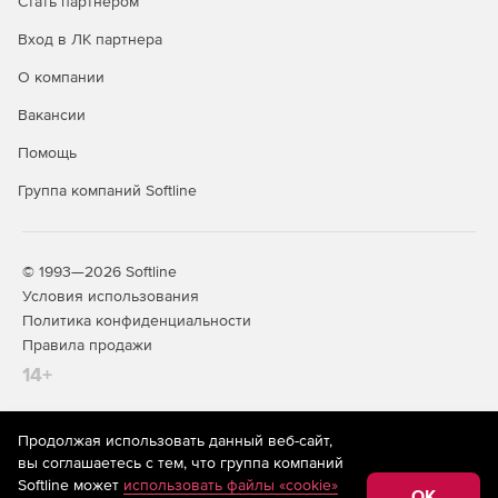
Стать партнером
дискретизации
Вход в ЛК партнера
Три взаимозаменяемых Алгоритма Накопления Света
О компании
Maps
Вакансии
Поддержка online карт для отображения улиц и
Помощь
данных со спутника
Группа компаний Softline
Большой выбор карт: мир, континенты, определенные
области
© 1993—2026 Softline
Отображение озёр, рек, дорог и городов слоями
Условия использования
Политика конфиденциальности
Импортирование собственных карт ESRI
Правила продажи
Polar
14+
Поддержка множества угловых осей и осей
амплитуды
Продолжая использовать данный веб-сайт,
На информационном ресурсе store.softline.ru применяются
вы соглашаетесь с тем, что группа компаний
рекомендательные технологии
(информационные технологии
Цветовая палитра для окрашивания линий
Softline может
использовать файлы «cookie»
предоставления информации на основе сбора,
OK