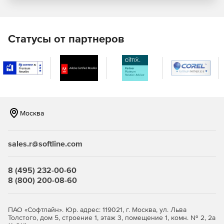
линии произвольной формы и тепловые карты
Поддержка режимов для отслеживания данных в
реальном времени: прокрутка, зачищение, шаг,
Статусы от партнеров
триггер осциллографа
Тепловые карты с контурами, сеткой и маркировкой
контуров
Использование области карты или другого примитива
произвольной формы в качестве трафарета для
Москва
отрисовки тепловых карт интенсивности
Послойная отрисовка серий данных, множество
sales.r@softline.com
легенд на одном графике
Исключение неактивных областей графика,
8 (495) 232-00-60
прерывание линий (например, выходные дни в
8 (800) 200-08-60
трейдинге)
3D
ПАО «Софтлайн». Юр. адрес: 119021, г. Москва, ул. Льва
Толстого, дом 5, строение 1, этаж 3, помещение 1, комн. № 2, 2а