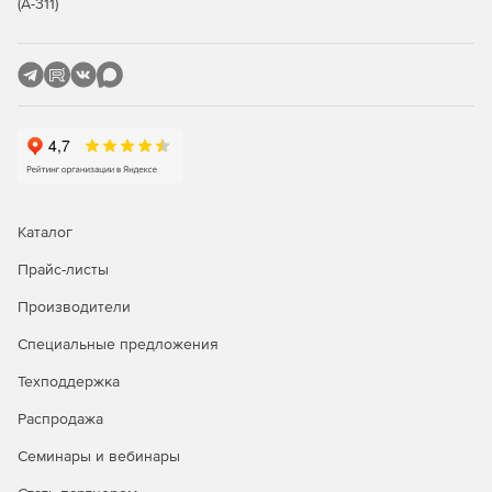
(А-311)
Линейные, столбчатые диаграммы и трехмерные
примитивы произвольной формы
Настройка 3D сцен с множеством источников света
Загрузка 3D моделей в формате .obj
Поверхности размером более 4096x4096, в
зависимости от доступной памяти
Volume Rendering
Каталог
Прайс-листы
Линейные Передаточные функции для каждого
канала
Производители
Фильтрация вокселей объемной модели в
Специальные предложения
соответствии с яркостью каждого канала
Техподдержка
Возможность изменения диапазона вокселей в
Распродажа
реальном времени
Семинары и вебинары
Ручной и автоматический режимы выбора частоты