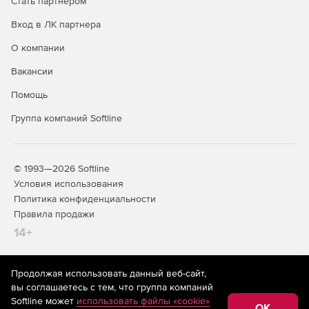
Стать партнером
дискретизации
Вход в ЛК партнера
Три взаимозаменяемых Алгоритма Накопления Света
О компании
Maps
Вакансии
Поддержка online карт для отображения улиц и
Помощь
данных со спутника
Группа компаний Softline
Большой выбор карт: мир, континенты, определенные
области
© 1993—2026 Softline
Отображение озёр, рек, дорог и городов слоями
Условия использования
Политика конфиденциальности
Импортирование собственных карт ESRI
Правила продажи
Polar
14+
Поддержка множества угловых осей и осей
амплитуды
Продолжая использовать данный веб-сайт,
На информационном ресурсе store.softline.ru применяются
вы соглашаетесь с тем, что группа компаний
рекомендательные технологии
(информационные технологии
Цветовая палитра для окрашивания линий
Softline может
использовать файлы «cookie»
предоставления информации на основе сбора,
OK