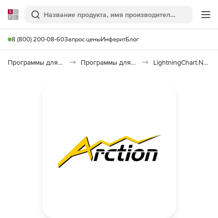
Softline
Поиск
Ме
8 (800) 200-08-60
Запрос цены
Инферит
Блог
Программы для программирования
Программы для разработки ПО
LightningChart.NET