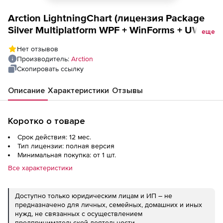
Arction LightningChart (лицензия Package
Silver Multiplatform WPF + WinForms + UWP),
еще
на 1 год
Нет отзывов
Производитель:
Arction
Скопировать ссылку
Описание
Характеристики
Отзывы
Коротко о товаре
Срок действия: 12 мес.
Тип лицензии: полная версия
Минимальная покупка: от 1 шт.
Все характеристики
Доступно только юридическим лицам и ИП – не
предназначено для личных, семейных, домашних и иных
нужд, не связанных с осуществлением
предпринимательской деятельности