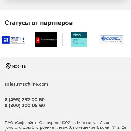
линии произвольной формы и тепловые карты
Поддержка режимов для отслеживания данных в
реальном времени: прокрутка, зачищение, шаг,
Статусы от партнеров
триггер осциллографа
Тепловые карты с контурами, сеткой и маркировкой
контуров
Использование области карты или другого примитива
произвольной формы в качестве трафарета для
Москва
отрисовки тепловых карт интенсивности
Послойная отрисовка серий данных, множество
sales.r@softline.com
легенд на одном графике
Исключение неактивных областей графика,
8 (495) 232-00-60
прерывание линий (например, выходные дни в
8 (800) 200-08-60
трейдинге)
3D
ПАО «Софтлайн». Юр. адрес: 119021, г. Москва, ул. Льва
Толстого, дом 5, строение 1, этаж 3, помещение 1, комн. № 2, 2а