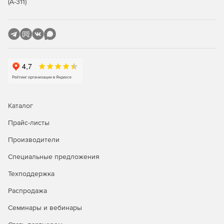
(А-311)
Линейные, столбчатые диаграммы и трехмерные
примитивы произвольной формы
Настройка 3D сцен с множеством источников света
Загрузка 3D моделей в формате .obj
Поверхности размером более 4096x4096, в
зависимости от доступной памяти
Volume Rendering
Каталог
Прайс-листы
Линейные Передаточные функции для каждого
канала
Производители
Фильтрация вокселей объемной модели в
Специальные предложения
соответствии с яркостью каждого канала
Техподдержка
Возможность изменения диапазона вокселей в
Распродажа
реальном времени
Семинары и вебинары
Ручной и автоматический режимы выбора частоты