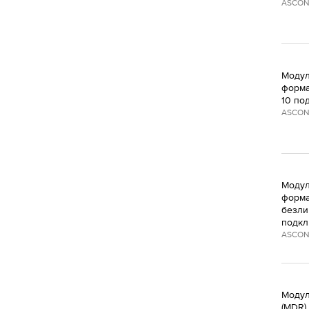
ASCON
Модул
форма
10 по
ASCON
Модул
форма
безли
подкл
ASCON
Модуль
(MDR)