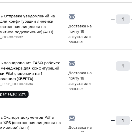
ь Отправка уведомлений на
 для конфигураций линейки
Доставка на
 (постоянная лицензия на
почту 19
митное подключение) (АСП)
августа или
_ОО-0070682
раньше
ь планирования TASQ рабочее
 менеджера для конфигураций
Доставка на
и Pilot (лицензия на 1
почту 19
ючение) (КВЕРТА)
августа или
_PPO1_ОО-0070684
раньше
рат НДС 22%
ь Экспорт документов Pdf в
т XPS (постоянная лицензия на
Доставка на
ключение) (АСП)