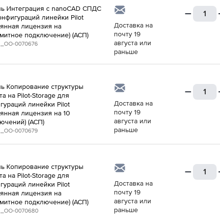
ь Интеграция с nanoCAD СПДС
онфигураций линейки Pilot
Доставка на
оянная лицензия на
почту 19
митное подключение) (АСП)
августа или
_ОО-0070676
раньше
ь Копирование структуры
а на Pilot-Storage для
Доставка на
гураций линейки Pilot
почту 19
оянная лицензия на 10
августа или
ючений) (АСП)
раньше
_ОО-0070679
ь Копирование структуры
а на Pilot-Storage для
Доставка на
гураций линейки Pilot
почту 19
оянная лицензия на
августа или
митное подключение) (АСП)
раньше
_ОО-0070680