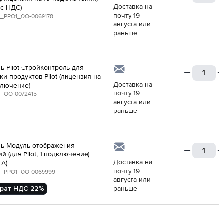
Доставка на
 с НДС)
почту 19
_PPO1_ОО-0069178
августа или
раньше
ь Pilot-СтройКонтроль для
ки продуктов Pilot (лицензия на
Доставка на
ключение)
почту 19
_ОО-0072415
августа или
раньше
ь Модуль отображения
й (для Pilot, 1 подключение)
Доставка на
ТА)
почту 19
_PPO1_ОО-0069999
августа или
рат НДС 22%
раньше