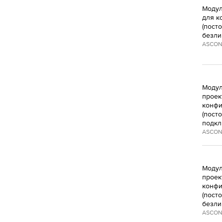
Модул
для к
(пост
безли
ASCON
Модул
проект
конфи
(пост
подкл
ASCON
Модул
проект
конфи
(пост
безли
ASCON