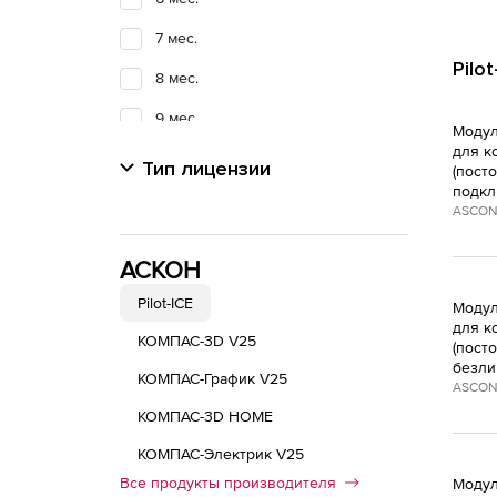
7 мес.
Pilo
8 мес.
9 мес.
Модул
для к
10 мес.
Тип лицензии
(пост
подкл
11 мес.
ASCON
12 мес.
АСКОН
24 мес.
Pilot-ICE
Модул
36 мес.
для к
КОМПАС-3D V25
(пост
Не определено
безли
КОМПАС-График V25
ASCON
бессрочная
КОМПАС-3D HOME
КОМПАС-Электрик V25
Все продукты производителя
Модул