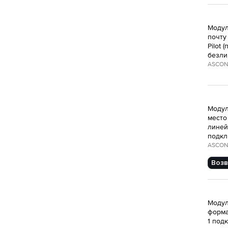
Модул
почту
Pilot
безли
ASCON
Модул
место
линейк
подкл
ASCON
Возв
Модул
форма
1 под