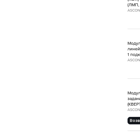
(ЛМП,
ASCON
Модул
линей
1 под
ASCON
Модул
задани
(КВЕР
ASCON
Возв