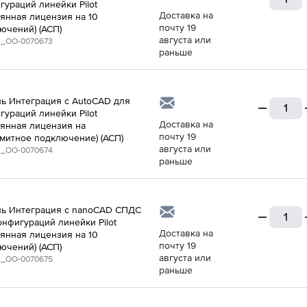
гураций линейки Pilot
Доставка на
оянная лицензия на 10
почту 19
ючений) (АСП)
августа или
_ОО-0070673
раньше
ь Интеграция с AutoCAD для
гураций линейки Pilot
Доставка на
оянная лицензия на
почту 19
митное подключение) (АСП)
августа или
_ОО-0070674
раньше
ь Интеграция с nanoCAD СПДС
онфигураций линейки Pilot
Доставка на
оянная лицензия на 10
почту 19
ючений) (АСП)
августа или
_ОО-0070675
раньше