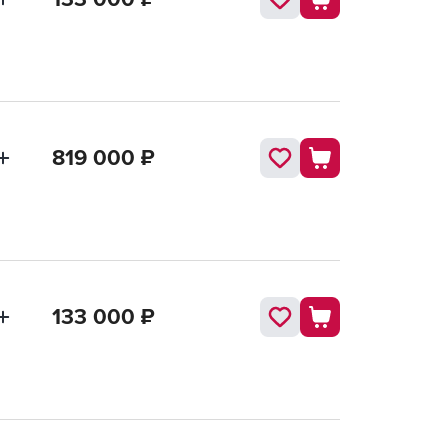
819 000
₽
133 000
₽