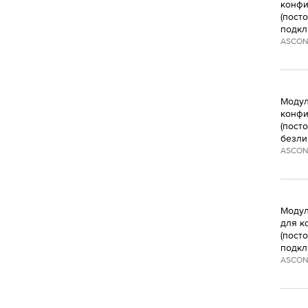
конфи
(пост
подкл
ASCON
Модул
конфи
(пост
безли
ASCON
Модул
для к
(пост
подкл
ASCON