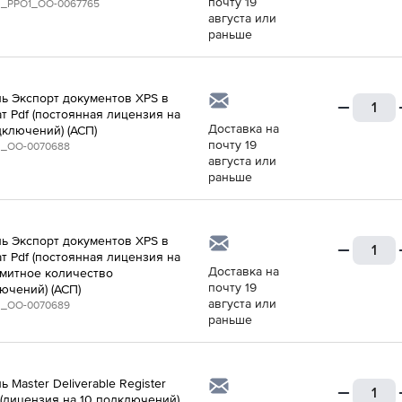
почту 19
_PPO1_ОО-0067765
августа или
раньше
ь Экспорт документов XPS в
т Pdf (постоянная лицензия на
Доставка на
дключений) (АСП)
почту 19
_ОО-0070688
августа или
раньше
ь Экспорт документов XPS в
т Pdf (постоянная лицензия на
Доставка на
митное количество
почту 19
ючений) (АСП)
августа или
_ОО-0070689
раньше
 Master Deliverable Register
 (лицензия на 10 подключений)