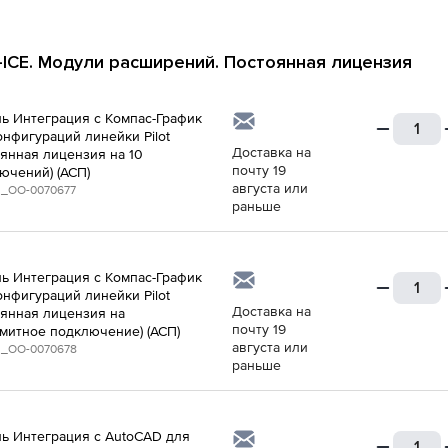
t-ICE. Модули расширений. Постоянная лицензия
ь Интеграция с Компaс-График
онфигураций линейки Pilot
Доставка на
оянная лицензия на 10
почту 19
ючений) (АСП)
августа или
_ОО-0070677
раньше
ь Интеграция с Компaс-График
онфигураций линейки Pilot
Доставка на
оянная лицензия на
почту 19
митное подключение) (АСП)
августа или
_ОО-0070678
раньше
ь Интеграция с AutoCAD для