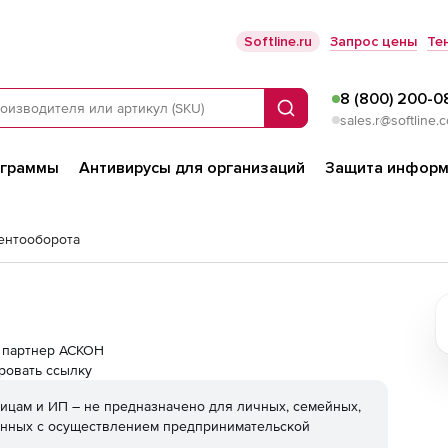
Softline.ru
Запрос цены
Те
8 (800) 200-0
Поиск
sales.r@softline.
ограммы
Антивирусы для организаций
Защита информ
ентооборота
ой партнер АСКОН
ровать ссылку
ицам и ИП – не предназначено для личных, семейных,
анных с осуществлением предпринимательской