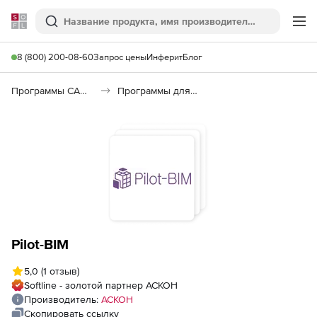
Softline
Поиск
Ме
8 (800) 200-08-60
Запрос цены
Инферит
Блог
Программы САПР и ГИС
Программы для документооборота
Pilot-BIM
5,0
(1 отзыв)
Softline - золотой партнер АСКОН
Производитель:
АСКОН
Скопировать ссылку