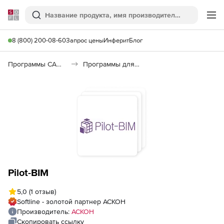
Softline
Поиск
Ме
8 (800) 200-08-60
Запрос цены
Инферит
Блог
Программы САПР и ГИС
Программы для документооборота
Pilot-BIM
5,0
(1 отзыв)
Softline - золотой партнер АСКОН
Производитель:
АСКОН
Скопировать ссылку