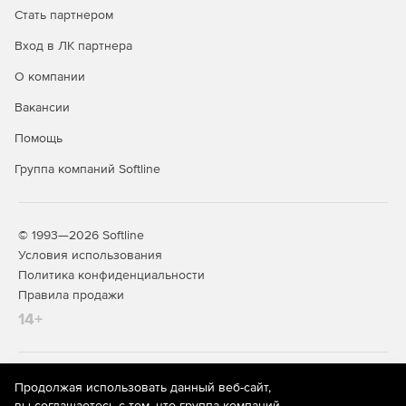
Стать партнером
Вход в ЛК партнера
О компании
Вакансии
Помощь
Группа компаний Softline
© 1993—2026 Softline
Условия использования
Политика конфиденциальности
Правила продажи
14+
На информационном ресурсе store.softline.ru применяются
Продолжая использовать данный веб-сайт,
рекомендательные технологии
(информационные технологии
вы соглашаетесь с тем, что группа компаний