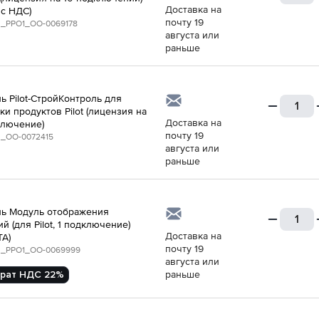
Доставка на
 с НДС)
почту 19
_PPO1_ОО-0069178
августа или
раньше
ь Pilot-СтройКонтроль для
ки продуктов Pilot (лицензия на
Доставка на
ключение)
почту 19
_ОО-0072415
августа или
раньше
ь Модуль отображения
й (для Pilot, 1 подключение)
Доставка на
ТА)
почту 19
_PPO1_ОО-0069999
августа или
рат НДС 22%
раньше