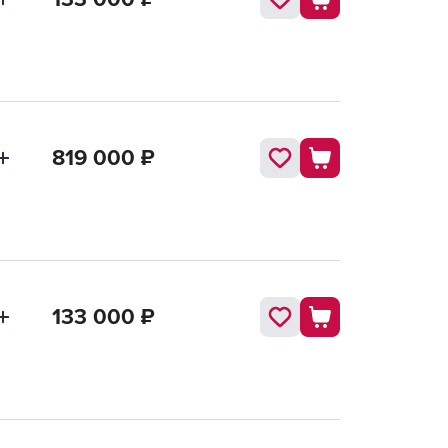
819 000
₽
133 000
₽