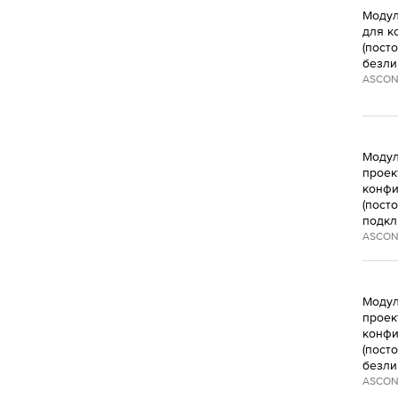
Модул
для к
(пост
безли
ASCON
Модул
проект
конфи
(пост
подкл
ASCON
Модул
проект
конфи
(пост
безли
ASCON