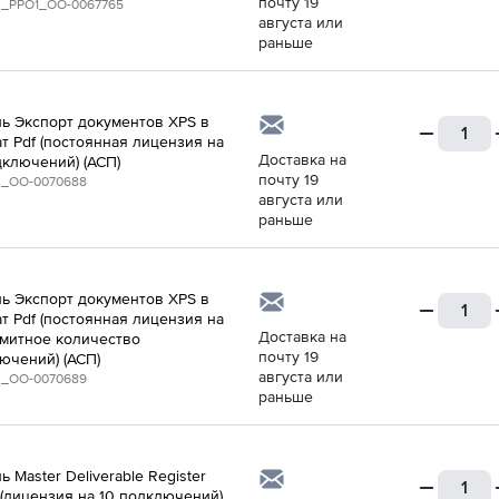
почту 19
_PPO1_ОО-0067765
августа или
раньше
ь Экспорт документов XPS в
т Pdf (постоянная лицензия на
Доставка на
дключений) (АСП)
почту 19
_ОО-0070688
августа или
раньше
ь Экспорт документов XPS в
т Pdf (постоянная лицензия на
Доставка на
митное количество
почту 19
ючений) (АСП)
августа или
_ОО-0070689
раньше
 Master Deliverable Register
 (лицензия на 10 подключений)