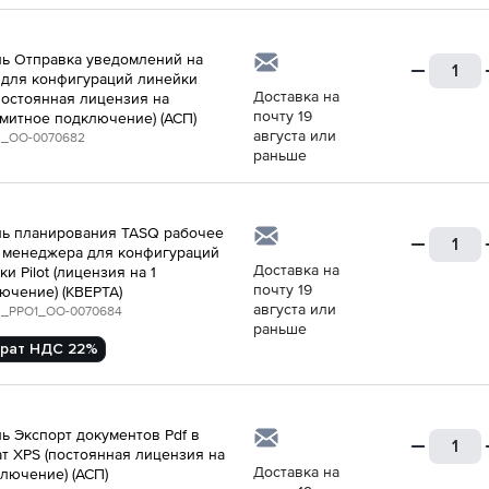
ь Отправка уведомлений на
 для конфигураций линейки
Доставка на
 (постоянная лицензия на
почту 19
митное подключение) (АСП)
августа или
_ОО-0070682
раньше
ь планирования TASQ рабочее
 менеджера для конфигураций
Доставка на
и Pilot (лицензия на 1
почту 19
ючение) (КВЕРТА)
августа или
_PPO1_ОО-0070684
раньше
рат НДС 22%
ь Экспорт документов Pdf в
т XPS (постоянная лицензия на
Доставка на
ключение) (АСП)