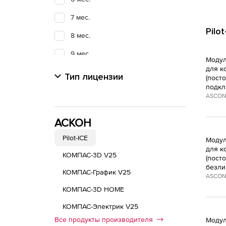
7 мес.
Pilo
8 мес.
9 мес.
Модул
для к
10 мес.
Тип лицензии
(пост
подкл
11 мес.
ASCON
12 мес.
АСКОН
24 мес.
Pilot-ICE
Модул
36 мес.
для к
КОМПАС-3D V25
(пост
Не определено
безли
КОМПАС-График V25
ASCON
бессрочная
КОМПАС-3D HOME
КОМПАС-Электрик V25
Все продукты производителя
Модул