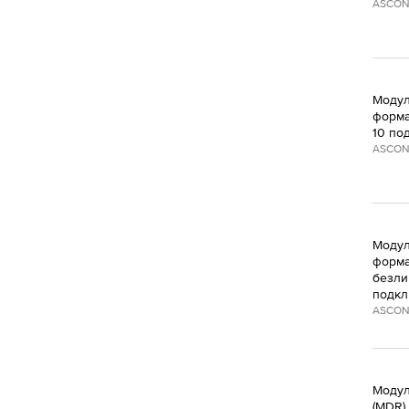
ASCON
Модул
форма
10 по
ASCON
Модул
форма
безли
подкл
ASCON
Модуль
(MDR)