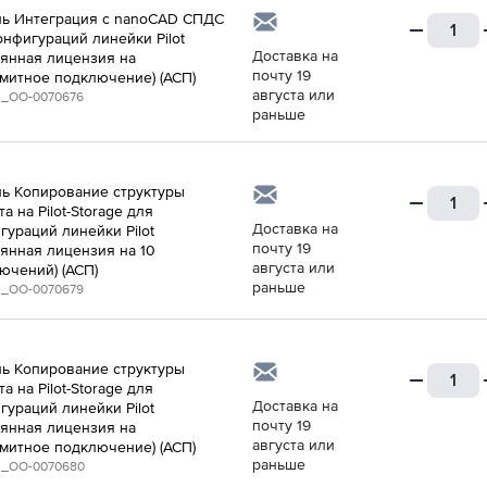
ь Интеграция с nanoCAD СПДС
онфигураций линейки Pilot
Доставка на
оянная лицензия на
почту 19
митное подключение) (АСП)
августа или
_ОО-0070676
раньше
ь Копирование структуры
а на Pilot-Storage для
Доставка на
гураций линейки Pilot
почту 19
оянная лицензия на 10
августа или
ючений) (АСП)
раньше
_ОО-0070679
ь Копирование структуры
а на Pilot-Storage для
Доставка на
гураций линейки Pilot
почту 19
оянная лицензия на
августа или
митное подключение) (АСП)
раньше
_ОО-0070680