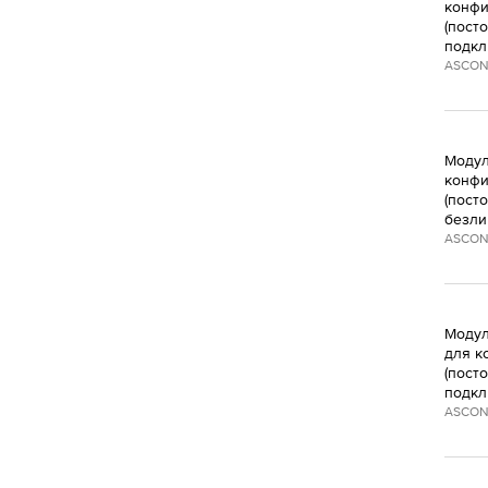
конфи
(пост
подкл
ASCON
Модул
конфи
(пост
безли
ASCON
Модул
для к
(пост
подкл
ASCON