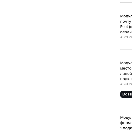
Модул
почту
Pilot
безли
ASCON
Модул
место
линейк
подкл
ASCON
Возв
Модул
форма
1 под