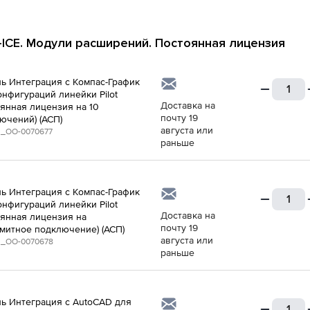
t-ICE. Модули расширений. Постоянная лицензия
ь Интеграция с Компaс-График
онфигураций линейки Pilot
Доставка на
оянная лицензия на 10
почту 19
ючений) (АСП)
августа или
_ОО-0070677
раньше
ь Интеграция с Компaс-График
онфигураций линейки Pilot
Доставка на
оянная лицензия на
почту 19
митное подключение) (АСП)
августа или
_ОО-0070678
раньше
ь Интеграция с AutoCAD для