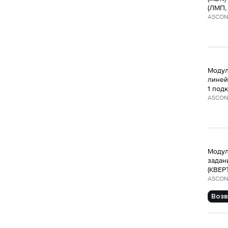
(ЛМП,
ASCON
Модул
линей
1 под
ASCON
Модул
задани
(КВЕР
ASCON
Возв