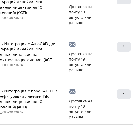
гураций линейки Pilot
Доставка на
оянная лицензия на 10
почту 19
ючений) (АСП)
августа или
_ОО-0070673
раньше
ь Интеграция с AutoCAD для
гураций линейки Pilot
Доставка на
оянная лицензия на
почту 19
митное подключение) (АСП)
августа или
_ОО-0070674
раньше
ь Интеграция с nanoCAD СПДС
онфигураций линейки Pilot
Доставка на
оянная лицензия на 10
почту 19
ючений) (АСП)
августа или
_ОО-0070675
раньше