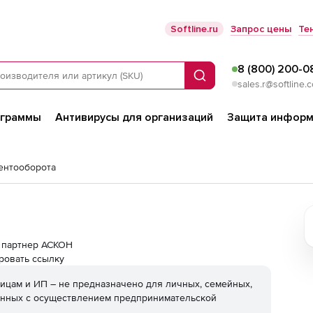
Softline.ru
Запрос цены
Те
8 (800) 200-0
Поиск
sales.r@softline.
ограммы
Антивирусы для организаций
Защита информ
ентооборота
ой партнер АСКОН
ровать ссылку
ицам и ИП – не предназначено для личных, семейных,
анных с осуществлением предпринимательской