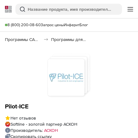
Softline
Поиск
Ме
8 (800) 200-08-60
Запрос цены
Инферит
Блог
Программы САПР и ГИС
Программы для документооборота
Pilot-ICE
Нет отзывов
Softline - золотой партнер АСКОН
Производитель:
АСКОН
Скопировать ссылку