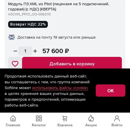
Модуль ПЗ.XML из Pilot (лицензия на 5 подключений,
годовая) (с НДС) (КВЕРТА)
ASCON_PPO1_ОО-0062113
Возврат НДС 22%
Доставка на почту 19 августа или раньше
57 600
₽
Добавить в корзину
Продолжая использовать данный веб-сайт,
вы соглашаетесь с тем, что группа компаний
Модуль ПЗ.XML из Pilot (лицензия на 10 подключений,
Softline может
использовать файлы «cookie»
годовая) (с НДС) (КВЕРТА)
OK
в целях хранения ваших учетных данных,
ASCON_PPO1_ОО-0062114
параметров и предпочтений, оптимизации
работы веб-сайта.
Возврат НДС 22%
Доставка на почту 19 августа или раньше
Главная
Каталог
Корзина
Акции
Войти