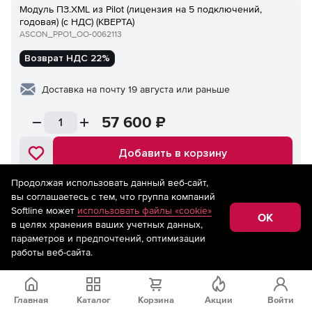
Модуль ПЗ.XML из Pilot (лицензия на 5 подключений,
годовая) (с НДС) (КВЕРТА)
ASCON_PPO1_ОО-0062113
Возврат НДС 22%
Доставка на почту 19 августа или раньше
57 600
₽
Добавить в корзину
Продолжая использовать данный веб-сайт,
вы соглашаетесь с тем, что группа компаний
Модуль ПЗ.XML из Pilot (лицензия на 10 подключений,
Softline может
использовать файлы «cookie»
годовая) (с НДС) (КВЕРТА)
OK
в целях хранения ваших учетных данных,
ASCON_PPO1_ОО-0062114
параметров и предпочтений, оптимизации
работы веб-сайта.
Возврат НДС 22%
Доставка на почту 19 августа или раньше
Главная
Каталог
Корзина
Акции
Войти