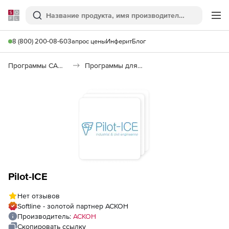
Softline
Поиск
Ме
8 (800) 200-08-60
Запрос цены
Инферит
Блог
Программы САПР и ГИС
Программы для документооборота
Pilot-ICE
Нет отзывов
Softline - золотой партнер АСКОН
Производитель:
АСКОН
Скопировать ссылку