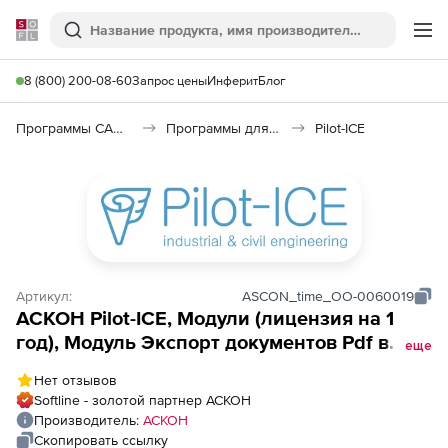
Softline
Поиск
Ме
8 (800) 200-08-60
Запрос цены
Инферит
Блог
Программы САПР и ГИС
Программы для документооборота
Pilot-ICE
Артикул:
ASCON_time_ОО-0060019
АСКОН Pilot-ICE, Модули (лицензия на 1
год), Модуль Экспорт документов Pdf в
еще
формат XPS для конфигураций линейки
Нет отзывов
Pilot (лицензия на 1 подключение) на 1 год
Softline - золотой партнер АСКОН
(АСП) (с 28.10.2022)
Производитель:
АСКОН
Скопировать ссылку