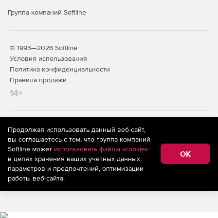
Группа компаний Softline
Архив (чертежи, информация по расчетам, модели
объектов, пояснительные записки, медиа материалы
геосъемки локации).
© 1993—2026 Softline
Подключается как виртуальный диск при установке
Условия использования
системы.
Политика конфиденциальности
Правила продажи
Совместная работа
14+
Совместная работа над проектом с использованием
разных САПР (поддержка технологии сквозного
проектирования).
На информационном ресурсе store.softline.ru применяются
Продолжая использовать данный веб-сайт,
рекомендательные технологии
(информационные технологии
вы соглашаетесь с тем, что группа компаний
предоставления информации на основе сбора,
Уведомления об изменениях всех участников
Softline может
использовать файлы «cookie»
систематизации и анализа сведений, относящихся к
OK
проекта.
в целях хранения ваших учетных данных,
предпочтениям пользователей сети «Интернет»,
находящихся на территории Российской Федерации)
параметров и предпочтений, оптимизации
Можно использовать разные версии документов.
работы веб-сайта.
Быстрая работа с большими данными.
Защита данных за счет хранения на сервере и