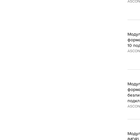
ASCON
Модул
форма
10 по
ASCON
Модул
форма
безли
подкл
ASCON
Модуль
(MDR)