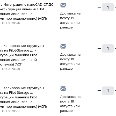
ь Интеграция с nanoCAD СПДС
онфигураций линейки Pilot
Доставка на
оянная лицензия на
почту 19
митное подключение) (АСП)
августа или
_ОО-0070676
раньше
ь Копирование структуры
а на Pilot-Storage для
Доставка на
гураций линейки Pilot
почту 19
оянная лицензия на 10
августа или
ючений) (АСП)
раньше
_ОО-0070679
ь Копирование структуры
а на Pilot-Storage для
Доставка на
гураций линейки Pilot
почту 19
оянная лицензия на
августа или
митное подключение) (АСП)
раньше
_ОО-0070680