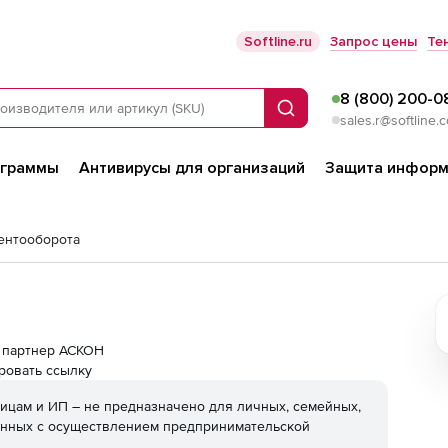
Softline.ru
Запрос цены
Те
8 (800) 200-0
Поиск
sales.r@softline.
ограммы
Антивирусы для организаций
Защита информ
ентооборота
ой партнер АСКОН
ровать ссылку
ицам и ИП – не предназначено для личных, семейных,
анных с осуществлением предпринимательской