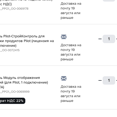
Доставка на
 с НДС)
почту 19
_PPO1_ОО-0069178
августа или
раньше
ь Pilot-СтройКонтроль для
ки продуктов Pilot (лицензия на
Доставка на
ключение)
почту 19
_ОО-0072415
августа или
раньше
ь Модуль отображения
й (для Pilot, 1 подключение)
Доставка на
ТА)
почту 19
_PPO1_ОО-0069999
августа или
рат НДС 22%
раньше