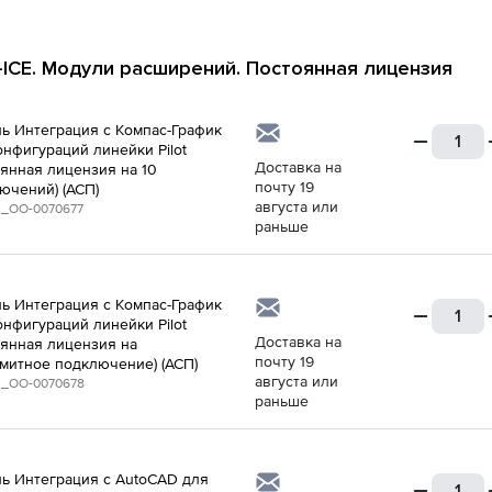
t-ICE. Модули расширений. Постоянная лицензия
ь Интеграция с Компaс-График
онфигураций линейки Pilot
Доставка на
оянная лицензия на 10
почту 19
ючений) (АСП)
августа или
_ОО-0070677
раньше
ь Интеграция с Компaс-График
онфигураций линейки Pilot
Доставка на
оянная лицензия на
почту 19
митное подключение) (АСП)
августа или
_ОО-0070678
раньше
ь Интеграция с AutoCAD для