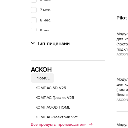
7 мес.
Pilo
8 мес.
9 мес.
Модул
для к
10 мес.
Тип лицензии
(пост
подкл
11 мес.
ASCON
12 мес.
АСКОН
24 мес.
Pilot-ICE
Модул
36 мес.
для к
КОМПАС-3D V25
(пост
Не определено
безли
КОМПАС-График V25
ASCON
бессрочная
КОМПАС-3D HOME
КОМПАС-Электрик V25
Все продукты производителя
Модул