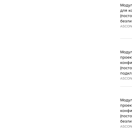
Модул
для к
(пост
безли
ASCON
Модул
проект
конфи
(пост
подкл
ASCON
Модул
проект
конфи
(пост
безли
ASCON