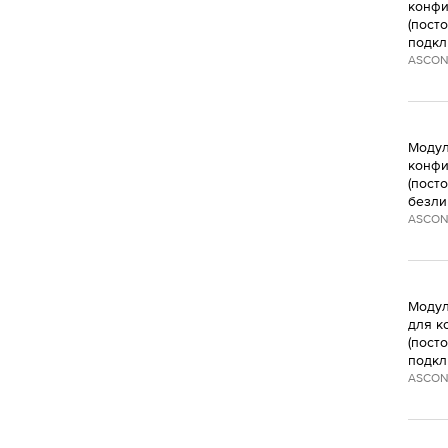
конфи
(пост
подкл
ASCON
Модул
конфи
(пост
безли
ASCON
Модул
для к
(пост
подкл
ASCON