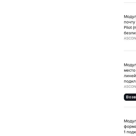
Модул
почту
Pilot
безли
ASCON
Модул
место
линейк
подкл
ASCON
Возв
Модул
форма
1 под