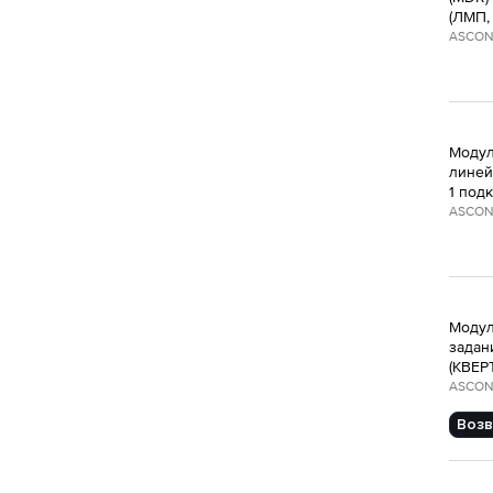
(ЛМП,
ASCON
Модул
линей
1 под
ASCON
Модул
задани
(КВЕР
ASCON
Возв