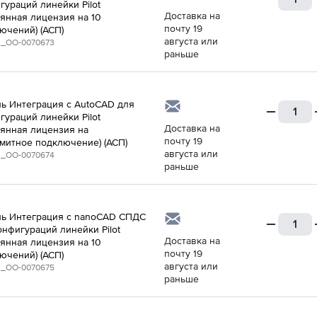
гураций линейки Pilot
Доставка на
оянная лицензия на 10
почту 19
ючений) (АСП)
августа или
_ОО-0070673
раньше
ь Интеграция с AutoCAD для
гураций линейки Pilot
Доставка на
оянная лицензия на
почту 19
митное подключение) (АСП)
августа или
_ОО-0070674
раньше
ь Интеграция с nanoCAD СПДС
онфигураций линейки Pilot
Доставка на
оянная лицензия на 10
почту 19
ючений) (АСП)
августа или
_ОО-0070675
раньше