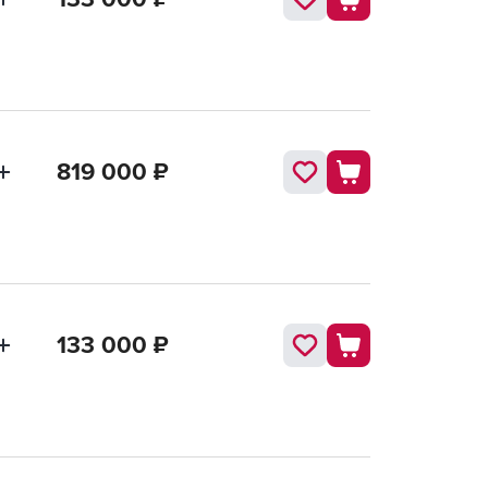
819 000
₽
133 000
₽