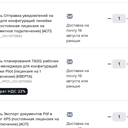
ь Отправка уведомлений на
 для конфигураций линейки
Доставка на
 (постоянная лицензия на
почту 19
митное подключение) (АСП)
августа или
_ОО-0070682
раньше
ь планирования TASQ рабочее
 менеджера для конфигураций
Доставка на
и Pilot (лицензия на 1
почту 19
ючение) (КВЕРТА)
августа или
_PPO1_ОО-0070684
раньше
рат НДС 22%
ь Экспорт документов Pdf в
т XPS (постоянная лицензия на
Доставка на
ключение) (АСП)