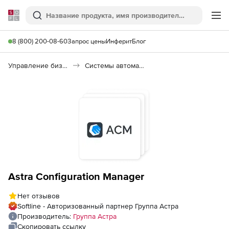
Softline
Поиск
Ме
8 (800) 200-08-60
Запрос цены
Инферит
Блог
Управление бизнесом, CRM/ERP
Системы автоматизации
Astra Configuration Manager
Нет отзывов
Softline - Авторизованный партнер Группа Астра
Производитель:
Группа Астра
Скопировать ссылку