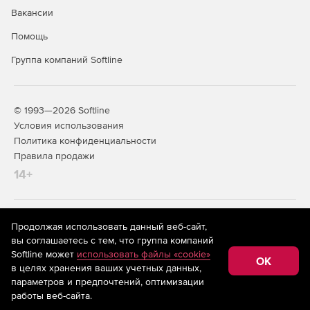
Вакансии
Помощь
Группа компаний Softline
© 1993—2026 Softline
Условия использования
Политика конфиденциальности
Правила продажи
14+
На информационном ресурсе store.softline.ru применяются
Продолжая использовать данный веб-сайт,
рекомендательные технологии
(информационные технологии
вы соглашаетесь с тем, что группа компаний
предоставления информации на основе сбора,
Softline может
использовать файлы «cookie»
систематизации и анализа сведений, относящихся к
OK
в целях хранения ваших учетных данных,
предпочтениям пользователей сети «Интернет»,
находящихся на территории Российской Федерации)
параметров и предпочтений, оптимизации
работы веб-сайта.