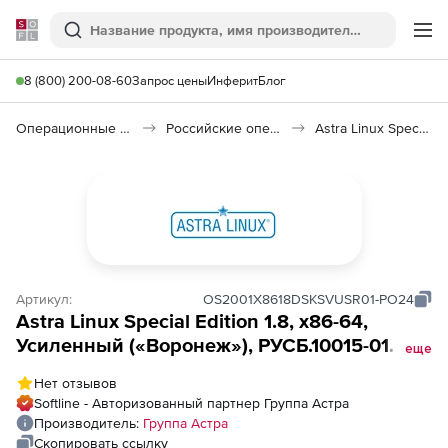
Softline
Поиск
Ме
8 (800) 200-08-60
Запрос цены
Инферит
Блог
Операционные системы
Российские операционные системы (Импортозамещение)
Astra Linux Special Edition
Артикул:
OS2001Х8618DSKSVUSR01-PO24
Astra Linux Special Edition 1.8, х86-64,
Усиленный («Воронеж»), РУСБ.10015-01
еще
(ФСТЭК), диск, с правом неограниченной
Нет отзывов
виртуализации серверной ALSE на
Softline - Авторизованный партнер Группа Астра
физ.сервере до 2 сокетов, на срок
Производитель:
Группа Астра
действия исключительного права, с
Скопировать ссылку