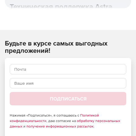
Техническая поддержка Astra
Linux.
Будьте в курсе самых выгодных
предложений!
ПОДПИСАТЬСЯ
Astra Linux Special Edition основана на новой пакетной
базе Debian 10, имеет полную поддержку контейнерной
виртуализации с возможностью дополнительной
Нажимая «Подписаться», я соглашаюсь с
Политикой
изоляции и защиты контейнеров и использует
конфиденциальности
, даю согласие на
обработку персональных
расширенный репозиторий с более 20 000 пакетами для
данных
и
получение информационных рассылок
.
применения в любом режиме защищенности.