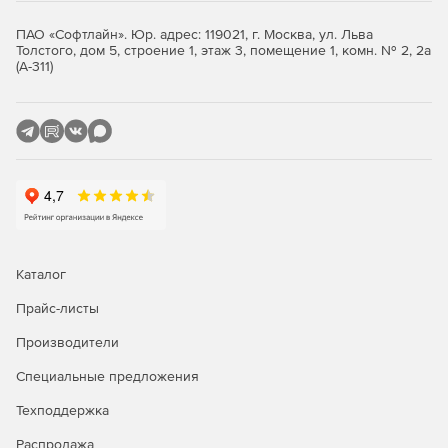
клиенты, планшеты.
ПАО «Софтлайн». Юр. адрес: 119021, г. Москва, ул. Льва
Толстого, дом 5, строение 1, этаж 3, помещение 1, комн. № 2, 2а
Большое число программ стороннего программного
(А-311)
обеспечения: МойОфис, Р7-Офис, CommuniGate Pro,
TrueConf и т.д.
Как выбрать Astra Linux?
Каталог
Прайс-листы
Производители
Специальные предложения
Техподдержка
Распродажа