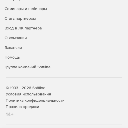
Операционная система Astra Linux Special Edition доступна
в трех лицензионных редакциях:
Семинары и вебинары
Редакция «ОРЕЛ» - обычный уровень защищенности.
Стать партнером
Вход в ЛК партнера
Продукт является доступным техническим вариантом для
открытых сегментов инфраструктур, подключенных к
О компании
сетям общего доступа, в образовательных учреждениях,
а также используется для домашнего использования.
Вакансии
Представляет низкий уровень защиты в системах,
Помощь
обрабатывающих информацию ограниченного доступа, к
которым предъявляются требования по защите
Группа компаний Softline
информации.
Редакция «ВОРОНЕЖ» - хороший уровень защищенности.
© 1993—2026 Softline
Дистрибутив разрабатывался для обработки
Условия использования
конфиденциальной информации в ГИС, в
Политика конфиденциальности
информационных системах персональных данных, а также
Правила продажи
в составе значимых объектов КИИ любого класса
14+
(уровня, категории) защищенности. Дополнительно
используется в других информационных
(автоматизированных) системах для обработки