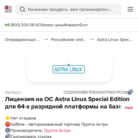
Softline
Поиск
Ме
8 (800) 200-08-60
Запрос цены
Инферит
Блог
Операционные системы
Российские операционные системы (Импортозамещение)
Astra Linux Special Edition
Артикул:
OS2001X8617DIG000TN01-PO36
Лицензия на ОС Astra Linux Special Edition
для 64-х разрядной платформы на базе
еще
процессорной архитектуры х86-64
Нет отзывов
(очередное обновление 1.7), уровень
Softline - Авторизованный партнер Группа Астра
защищенности Усиленный (Воронеж),
Производитель:
Группа Астра
РУСБ.10015-01 (ФСТЭК), способ передачи
Скопировать ссылку