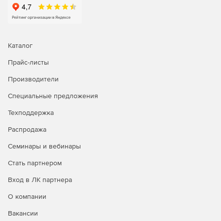
Каталог
Прайс-листы
Производители
Специальные предложения
Техподдержка
Распродажа
Семинары и вебинары
Операционная система Astra Linux Special Edition доступна
в трех лицензионных редакциях:
Стать партнером
Редакция «ОРЕЛ» - обычный уровень защищенности.
Вход в ЛК партнера
О компании
Продукт является доступным техническим вариантом для
открытых сегментов инфраструктур, подключенных к
Вакансии
сетям общего доступа, в образовательных учреждениях,