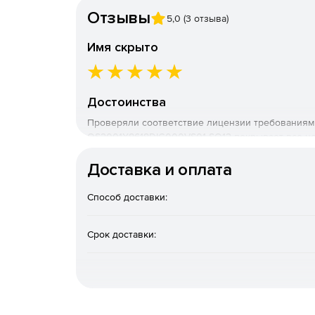
Номер версии
Отзывы
5,0 (3 отзыва)
Имя скрыто
Достоинства
Проверяли соответствие лицензии требованиям 
OS2001X8618DIG000VS01-SO12 покрывает все не
Подробнее
Доставка и оплата
8 июня 2026
Способ доставки:
Срок доставки:
Редакция «Усиленный» («Воронеж») разработана
операционная система для виртуальных сервер
использования режима государственной тайны.
Версия подходит для: