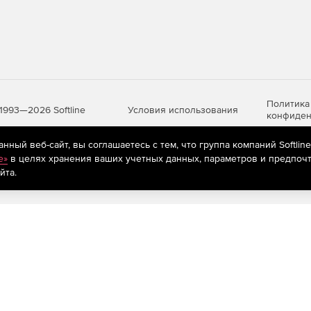
Политика
Условия использования
1993—2026 Softline
конфиден
ный веб-сайт, вы соглашаетесь с тем, что группа компаний Softlin
e»
в целях хранения ваших учетных данных, параметров и предпочт
яются
рекомендательные технологии
(информационные технологии п
йта.
предпочтениям пользователей сети «Интернет», находящихся на те