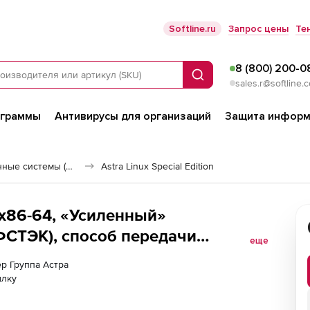
Softline.ru
Запрос цены
Те
8 (800) 200-0
Поиск
sales.r@softline.
ограммы
Антивирусы для организаций
Защита информ
Российские операционные системы (Импортозамещение)
Astra Linux Special Edition
8, х86-64, «Усиленный»
(ФСТЭК), способ передачи
еще
ого сервера, на срок действия
ер Группа Астра
ключенными обновлениями Тип 1
ылку