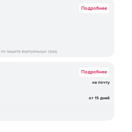
1.8
Подробнее
по защите виртуальных сред.
обходимые ...
Подробнее
на почту
от 15 дней
 для организаций, которым необходима защищённая
ов и обработки конфиденциальной информации без