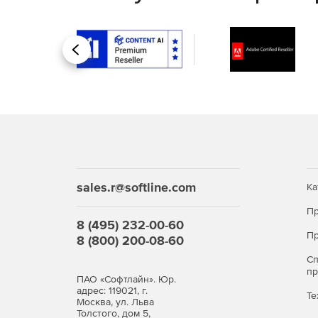
редакцию «Усиленный» («Воронеж»);
Назад
электронный способ передачи лицензии;
поддержку архитектуры x86-64;
лицензию для 1 виртуального сервера;
обновления Тип 1 сроком на 12 месяцев;
sales.r@softline.com
Ка
соответствие требованиям ФСТЭК России;
Пр
официальную техническую поддержку и соп
8 (495) 232-00-60
Пр
8 (800) 200-08-60
Использование лицензии OS2001X8618DIG000VS
С
обновления безопасности и поддерживать акту
п
ПАО «Софтлайн». Юр.
инфраструктуры.
адрес: 119021, г.
Те
Москва, ул. Льва
Архитектура и функционал
Толстого, дом 5,