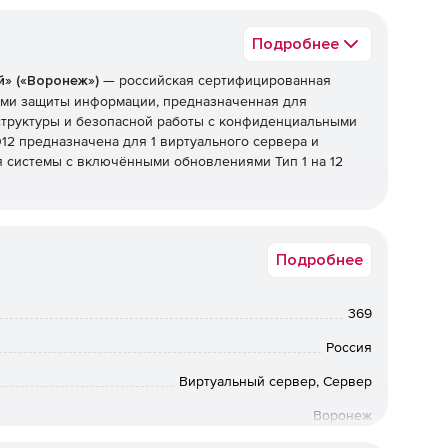
Подробнее
ый» («Воронеж»)
— российская сертифицированная
ами защиты информации, предназначенная для
труктуры и безопасной работы с конфиденциальными
2 предназначена для 1 виртуального сервера и
 системы с включёнными обновлениями Тип 1 на 12
 ФСТЭК России и подходит для эксплуатации в
ПДн, объектах критической информационной
Подробнее
вышенными требованиями к информационной
беспечивает высокий уровень защиты данных, стабильную
мость с отечественным программным обеспечением.
369
оронеж»
Россия
Виртуальный сервер, Сервер
Воронеж