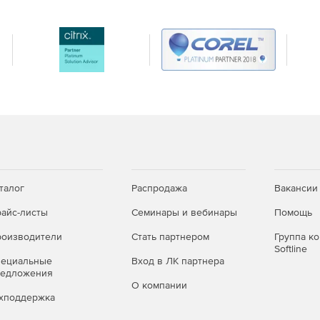
талог
Распродажа
Вакансии
айс-листы
Семинары и вебинары
Помощь
ровождение.
оизводители
Стать партнером
Группа к
Softline
01-SO12 позволяет своевременно получать
пециальные
Вход в ЛК партнера
альный уровень защищённости виртуальной ИТ-
редложения
О компании
хподдержка
ьные возможности