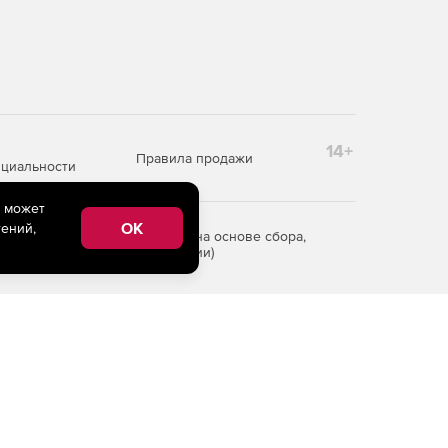
14+
Правила продажи
циальности
e может
OK
ений,
редоставления информации на основе сбора,
рритории Российской Федерации)