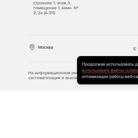
строение 1, этаж 3,
помещение 1, комн. №
2, 2а (А-311)
Москва
© 
Продолжая использовать дан
использовать файлы «cooki
На информационном ресурсе store.softline.ru примен
оптимизации работы веб-са
систематизации и анализа сведений, относящихся к 