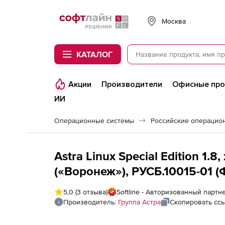
Softline
Москва
КАТАЛОГ
Акции
Производители
Офисные пр
ИИ
Операционные системы
Astra Linux Special Edition 1.
(«Воронеж»), РУСБ.10015-01 
электронный, для 1 виртуальн
5,0
(3 отзыва)
Softline - Авторизованный партн
исключительного права, с в
Производитель:
Группа Астра
Скопировать сс
на 12 мес.