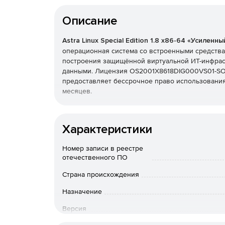
Описание
Astra Linux Special Edition 1.8 x86-64 «Усиленн
операционная система со встроенными средств
построения защищённой виртуальной ИТ-инфрас
данными. Лицензия OS2001X8618DIG000VS01-SO1
предоставляет бессрочное право использования
месяцев.
Редакция «Воронеж» соответствует требованиям
государственных информационных системах, ИС
Характеристики
инфраструктуры и корпоративных средах с по
безопасности. Astra Linux Special Edition 1.8 о
Номер записи в реестре
работу виртуальной инфраструктуры и совмести
отечественного ПО
Преимущества редакции «В
Страна происхождения
Назначение
Версия