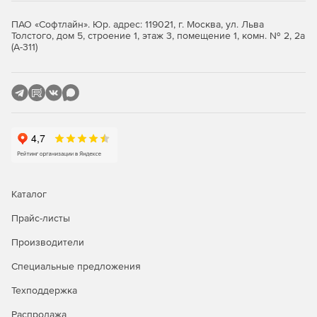
Astra Linux «Воронеж» поддерживает работу в средах с
ПАО «Софтлайн». Юр. адрес: 119021, г. Москва, ул. Льва
повышенными требованиями безопасности и позволяет
Толстого, дом 5, строение 1, этаж 3, помещение 1, комн. № 2, 2а
организовать централизованное администрирование,
(А-311)
контроль доступа и безопасное взаимодействие
пользователей.
Особенности лицензии
OS2001X8618DIG000WS01-SO12
Лицензия OS2001X8618DIG000WS01-SO12 включает:
бессрочное право использования Astra Linux Special
Edition 1.8;
Каталог
способ передачи — электронный;
Прайс-листы
редакцию «Усиленный» («Воронеж»);
Производители
Специальные предложения
поддержку архитектуры x86-64;
Техподдержка
лицензию для рабочей станции;
Распродажа