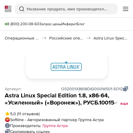
Softline
Поиск
Ме
8 (800) 200-08-60
Запрос цены
Инферит
Блог
Операционные системы
Российские операционные системы (Импортозамещение)
Astra Linux Special Edition
Артикул:
OS2001X8618DIG000WS01-SO12
Astra Linux Special Edition 1.8, х86-64,
«Усиленный» («Воронеж»), РУСБ.10015-01
еще
(ФСТЭК), способ передачи электронный,
5,0
(11 отзывов)
для рабочей станции, на срок действия
Softline - Авторизованный партнер Группа Астра
исключительного права, с включенными
Производитель:
Группа Астра
обновлениями Тип 1 на 12 мес.
Скопировать ссылку