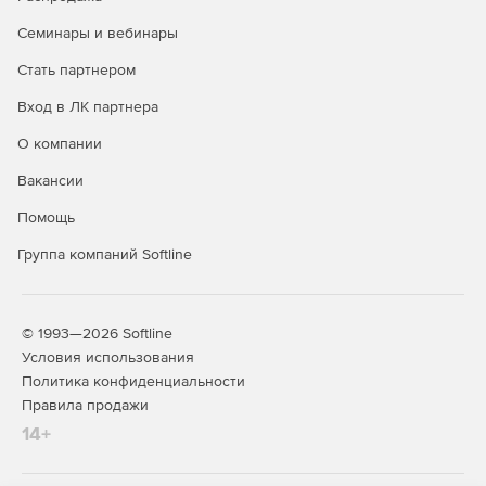
обновления Тип 1 сроком на 12 месяцев;
Семинары и вебинары
соответствие требованиям ФСТЭК России.
Стать партнером
Использование лицензии OS2001X8618DIG000WS01-SO12
Вход в ЛК партнера
позволяет поддерживать актуальный уровень
О компании
защищённости системы и своевременно получать
обновления безопасности.
Вакансии
Архитектура и функциональные
Помощь
возможности
Группа компаний Softline
© 1993—2026 Softline
Условия использования
Политика конфиденциальности
Правила продажи
14+