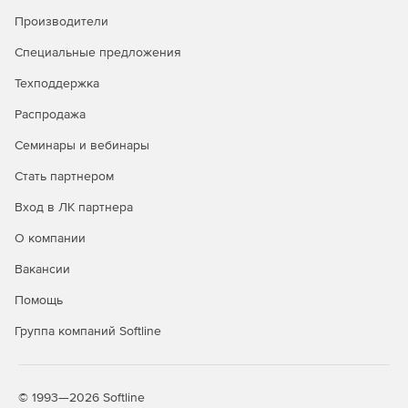
Производители
Специальные предложения
Техподдержка
Распродажа
Операционная система Astra Linux Special Edition доступна
в трех лицензионных редакциях:
Семинары и вебинары
Редакция «ОРЕЛ» - обычный уровень защищенности.
Стать партнером
Вход в ЛК партнера
Продукт является доступным техническим вариантом для
открытых сегментов инфраструктур, подключенных к
О компании
сетям общего доступа, в образовательных учреждениях,
а также используется для домашнего использования.
Вакансии
Представляет низкий уровень защиты в системах,
Помощь
обрабатывающих информацию ограниченного доступа, к
которым предъявляются требования по защите
Группа компаний Softline
информации.
Редакция «ВОРОНЕЖ» - хороший уровень защищенности.
© 1993—2026 Softline