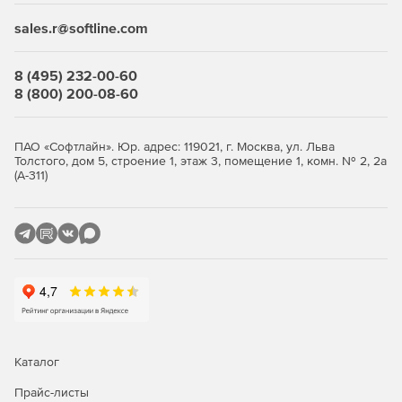
Техническая поддержка Astra Linux Edition Special
распространяется на:
sales.r@softline.com
Процессорную архитектуру: х86-64, ARM, Эльбрус.
8 (495) 232-00-60
Различные виды устройств пользователя: серверы,
8 (800) 200-08-60
ноутбуки, компьютеры, рабочие станции, тонкие
клиенты, планшеты.
ПАО «Софтлайн». Юр. адрес: 119021, г. Москва, ул. Льва
Толстого, дом 5, строение 1, этаж 3, помещение 1, комн. № 2, 2а
Большое число программ стороннего программного
(А-311)
обеспечения: МойОфис, Р7-Офис, CommuniGate Pro,
TrueConf и т.д.
Как выбрать Astra Linux?
Каталог
Прайс-листы