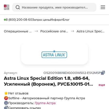
Softline
Поиск
Ме
8 (800) 200-08-60
Запрос цены
Инферит
Блог
Операционные системы
Российские операционные системы (Импортозамещение)
Astra Linux Special Edition
Артикул:
OS2001X8618DIG000WS02-ES12MSP
Astra Linux Special Edition 1.8, х86-64,
Усиленный (Воронеж), РУСБ.10015-01
еще
(ФСТЭК), способ передачи электронный,
Нет отзывов
для рабочей станции, сроком на 12 мес., с
Softline - Авторизованный партнер Группа Астра
вкл. обновлениями Тип 6 на 12 мес. (для
Производитель:
Группа Астра
МСП)
Скопировать ссылку