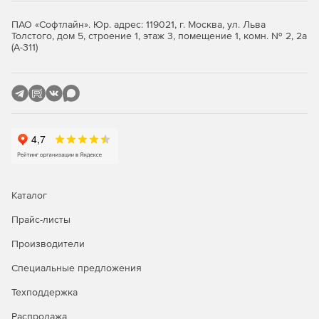
"белый" список
ПАО «Софтлайн». Юр. адрес: 119021, г. Москва, ул. Льва
разрешенных к
✔
✔
✔
Толстого, дом 5, строение 1, этаж 3, помещение 1, комн. № 2, 2а
запуску
(А-311)
приложений
Корректная работа
с электронной
подписью -
отсутствие
✔
✔
✔
влияния на
функционирование
СКЗИ потверждено
ФСБ России
Каталог
Дополнительная
Прайс-листы
изоляция
компонентов
Производители
виртуализации и
-
✔
✔
контейнеров
Специальные предложения
Docker (отдельный
Техподдержка
уровень
целостности)
Распродажа