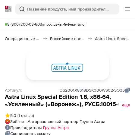
Softline
Поиск
Ме
8 (800) 200-08-60
Запрос цены
Инферит
Блог
Операционные системы
Российские операционные системы (Импортозамещение)
Astra Linux Special Edition
Артикул:
OS2001X8618DSK000WS02-SO36
Astra Linux Special Edition 1.8, х86-64,
«Усиленный» («Воронеж»), РУСБ.10015-01
еще
(ФСТЭК), способ передачи диск, для
5,0
(1 отзыв)
рабочей станции, сроком на 36 мес., с
Softline - Авторизованный партнер Группа Астра
включенными обновлениями Тип 1 на 36
Производитель:
Группа Астра
мес.
Скопировать ссылку