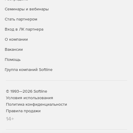
Динамический
Семинары и вебинары
контроль
целостности
Стать партнером
-
✔
✔
(замкнутая
Вход в ЛК партнера
програмнная
среда)
О компании
Регистрация
Вакансии
событий
✔
✔
✔
безопасности
Помощь
Контроль
Группа компаний Softline
подключения
съемных
✔
✔
✔
машинных
© 1993—2026 Softline
носителей
Условия использования
информации
Политика конфиденциальности
Класс
Правила продажи
Люба
защищенности
3 класс
1 класс
огран
14+
ГИС
доступ
т.ч.г
Уровень