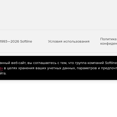
енности.
нфиденциальной информации в ГИС, в информационных
ве значимых объектов КИИ любого класса (уровня,
ьзуется в других информационных
информации ограниченного доступа без содержания
Политика
Условия использования
1993—2026 Softline
конфиден
енности.
стем, обрабатывающих информацию ограниченного
яются
рекомендательные технологии
(информационные технологии п
ный веб-сайт, вы соглашаетесь с тем, что группа компаний Softlin
предпочтениям пользователей сети «Интернет», находящихся на те
ия, составляющие гостайну до степени «особой
e»
в целях хранения ваших учетных данных, параметров и предпочт
йта.