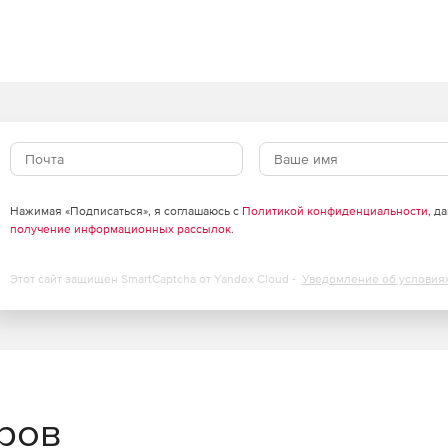
l распространяется на:
брус.
веры, ноутбуки, компьютеры, рабочие станции, тонкие
ммного обеспечения: МойОфис, Р7-Офис, CommuniGate
Нажимая «Подписаться», я соглашаюсь с
Политикой конфиденциальности
, д
получение информационных рассылок
.
Этот сайт защищен SmartCaptcha от Yandex Cloud -
Уведомление об условия
еров