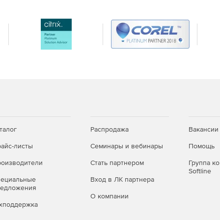
талог
Распродажа
Вакансии
айс-листы
Семинары и вебинары
Помощь
on доступна в трех лицензионных редакциях:
оизводители
Стать партнером
Группа к
ости.
Softline
пециальные
Вход в ЛК партнера
нтом для открытых сегментов инфраструктур,
редложения
О компании
овательных учреждениях, а также используется для
хподдержка
 уровень защиты в системах, обрабатывающих
 предъявляются требования по защите информации.