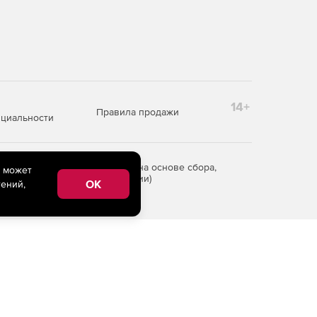
14+
Правила продажи
циальности
редоставления информации на основе сбора,
e может
рритории Российской Федерации)
OK
ений,