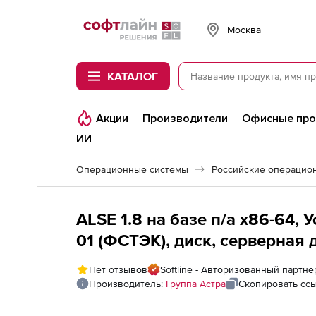
Softline
Москва
КАТАЛОГ
Акции
Производители
Офисные пр
ИИ
Операционные системы
ALSE 1.8 на базе п/а х86-64,
01 (ФСТЭК), диск, серверная 
сервер, на срок действия иск
Нет отзывов
Softline - Авторизованный партне
на 36 мес. (для образовател
Производитель:
Группа Астра
Скопировать сс