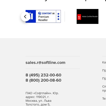
Назад
sales.r@softline.com
Ка
Пр
Операционная система Astra Linux Special Editi
8 (495) 232-00-60
Пр
8 (800) 200-08-60
Редакция «ОРЕЛ» - обычный уровень защищенн
С
Продукт является доступным техническим вариа
п
ПАО «Софтлайн». Юр.
подключенных к сетям общего доступа, в образ
адрес: 119021, г.
Те
домашнего использования. Представляет низкий
Москва, ул. Льва
информацию ограниченного доступа, к которым
Толстого, дом 5,