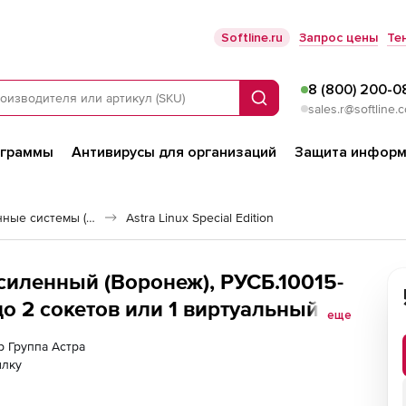
Softline.ru
Запрос цены
Те
8 (800) 200-0
Поиск
sales.r@softline.
ограммы
Антивирусы для организаций
Защита информ
Российские операционные системы (Импортозамещение)
Astra Linux Special Edition
 Усиленный (Воронеж), РУСБ.10015-
до 2 сокетов или 1 виртуальный
еще
л.права, с вкл.обновлениями Тип 1
р Группа Астра
ьных организаций и библиотек)
ылку