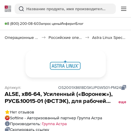
Softline
Поиск
Ме
8 (800) 200-08-60
Запрос цены
Инферит
Блог
Операционные системы
Российские операционные системы (Импортозамещение)
Astra Linux Special Edition
Артикул:
OS2001X8618DSKUPGWS01-PM24
ALSE, х86-64, Усиленный («Воронеж»),
РУСБ.10015-01 (ФСТЭК), для рабочей
еще
станции, до ALSE 1.8, х86-64, Усиленный
Нет отзывов
(«Воронеж»), РУСБ.10015-01 (ФСТЭК), диск,
Softline - Авторизованный партнер Группа Астра
для рабочей станции, на срок действия
Производитель:
Группа Астра
исключительного права, с
Скопировать ссылку