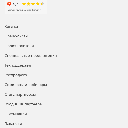
Каталог
Прайс-листы
Производители
Специальные предложения
Техподдержка
Распродажа
Семинары и вебинары
Операционная система Astra Linux Special Edition доступна
в трех лицензионных редакциях:
Стать партнером
Редакция «ОРЕЛ» - обычный уровень защищенности.
Вход в ЛК партнера
О компании
Продукт является доступным техническим вариантом для
открытых сегментов инфраструктур, подключенных к
Вакансии
сетям общего доступа, в образовательных учреждениях,