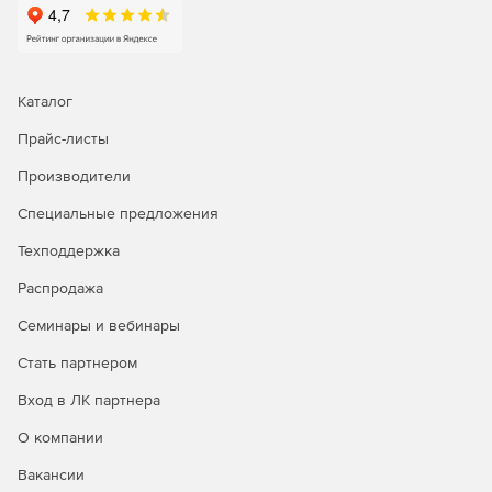
Каталог
Прайс-листы
Производители
Специальные предложения
Техподдержка
Распродажа
Семинары и вебинары
Операционная система Astra Linux Special Edition доступна
в трех лицензионных редакциях:
Стать партнером
Редакция «ОРЕЛ» - обычный уровень защищенности.
Вход в ЛК партнера
О компании
Продукт является доступным техническим вариантом для
открытых сегментов инфраструктур, подключенных к
Вакансии
сетям общего доступа, в образовательных учреждениях,