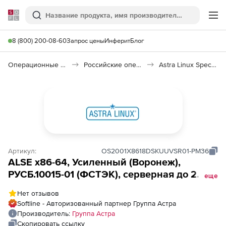
Softline
Поиск
Ме
8 (800) 200-08-60
Запрос цены
Инферит
Блог
Операционные системы
Российские операционные системы (Импортозамещение)
Astra Linux Special Edition
Артикул:
OS2001X8618DSKUUVSR01-PM36
ALSE х86-64, Усиленный (Воронеж),
РУСБ.10015-01 (ФСТЭК), серверная до 2
еще
сокетов и неогр. кол-ва ВМ, до ALSE 1.8,
Нет отзывов
х86-64, Усиленный (Воронеж), РУСБ.10015-
Softline - Авторизованный партнер Группа Астра
01 (ФСТЭК), диск, серверная до 2 сокетов и
Производитель:
Группа Астра
неогр. кол-ва ВМ, бессрочно, с вкл.обновл-
Скопировать ссылку