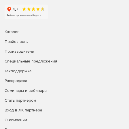
Как выбрать Astra Linux?
Каталог
Прайс-листы
Производители
Специальные предложения
Техподдержка
Распродажа
Семинары и вебинары
Операционная система Astra Linux Special Edition доступна
в трех лицензионных редакциях:
Стать партнером
Редакция «ОРЕЛ» - обычный уровень защищенности.
Вход в ЛК партнера
О компании
Продукт является доступным техническим вариантом для
открытых сегментов инфраструктур, подключенных к