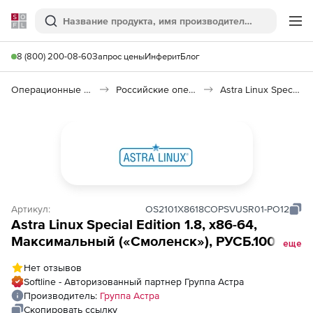
Softline
Поиск
Ме
8 (800) 200-08-60
Запрос цены
Инферит
Блог
Операционные системы
Российские операционные системы (Импортозамещение)
Astra Linux Special Edition
Артикул:
OS2101Х8618COPSVUSR01-PO12
Astra Linux Special Edition 1.8, х86-64,
Максимальный («Смоленск»), РУСБ.10015-
еще
01 (ФСТЭК), дополнительный, с правом
Нет отзывов
неограниченной виртуализации
Softline - Авторизованный партнер Группа Астра
серверной ALSE на физ.сервере до 2
Производитель:
Группа Астра
сокетов, на срок действия исключит.права,
Скопировать ссылку