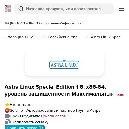
Softline
Поиск
Ме
8 (800) 200-08-60
Запрос цены
Инферит
Блог
Операционные системы
Российские операционные системы (Импортозамещение)
Astra Linux Special Edition
Astra Linux Special Edition 1.8, х86-64,
уровень защищенности Максимальный
еще
(Смоленск), РУСБ.10015-01 (ФСТЭК), для
Нет отзывов
рабочей станции + ALD Pro РДЦП.10101-01
Softline - Авторизованный партнер Группа Астра
на 1 управляемое устройство,
Производитель:
Группа Астра
дополнительный, сроком на 12 мес., с вкл.
Скопировать ссылку
обновлениями Тип 2 на 12 мес.
Сравнить легко ⓘ