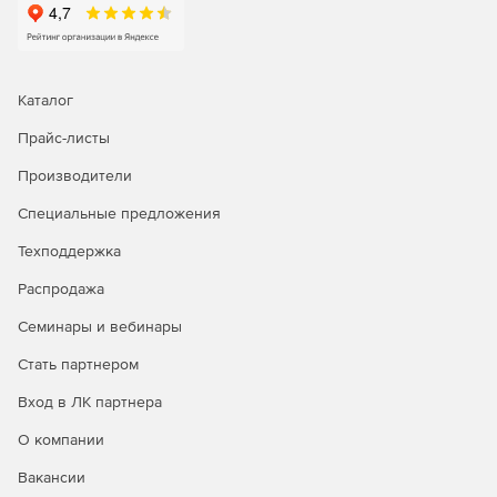
Каталог
Прайс-листы
Производители
Специальные предложения
Техподдержка
Распродажа
Семинары и вебинары
Операционная система Astra Linux Special Edition доступна
в трех лицензионных редакциях:
Стать партнером
Редакция «ОРЕЛ» - обычный уровень защищенности.
Вход в ЛК партнера
О компании
Продукт является доступным техническим вариантом для
открытых сегментов инфраструктур, подключенных к
Вакансии
сетям общего доступа, в образовательных учреждениях,