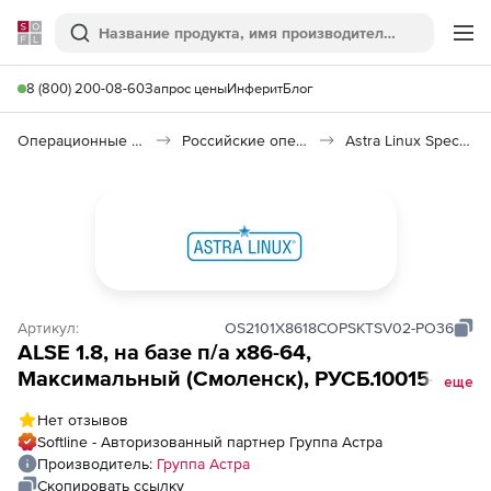
Softline
Поиск
Ме
8 (800) 200-08-60
Запрос цены
Инферит
Блог
Операционные системы
Российские операционные системы (Импортозамещение)
Astra Linux Special Edition
Артикул:
OS2101X8618COPSKTSV02-PO36
ALSE 1.8, на базе п/а х86-64,
Максимальный (Смоленск), РУСБ.10015-01
еще
(ФСТЭК), дополнительный, серверная до 2
Нет отзывов
сокетов или 1 виртуальный сервер, сроком
Softline - Авторизованный партнер Группа Астра
на 36 мес., с вкл.обновлениями Тип 2 на 36
Производитель:
Группа Астра
мес.
Скопировать ссылку