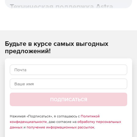
Техническая поддержка Astra
Linux.
Будьте в курсе самых выгодных
предложений!
ПОДПИСАТЬСЯ
Astra Linux Special Edition основана на новой пакетной
базе Debian 10, имеет полную поддержку контейнерной
виртуализации с возможностью дополнительной
Нажимая «Подписаться», я соглашаюсь с
Политикой
изоляции и защиты контейнеров и использует
конфиденциальности
, даю согласие на
обработку персональных
расширенный репозиторий с более 20 000 пакетами для
данных
и
получение информационных рассылок
.
применения в любом режиме защищенности.