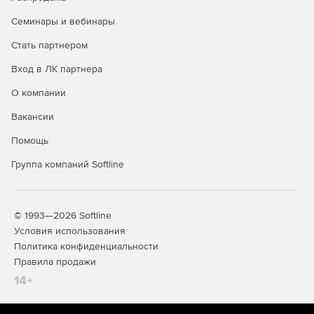
Операционная система Astra Linux Special Edition доступна
в трех лицензионных редакциях:
Семинары и вебинары
Редакция «ОРЕЛ» - обычный уровень защищенности.
Стать партнером
Вход в ЛК партнера
Продукт является доступным техническим вариантом для
открытых сегментов инфраструктур, подключенных к
О компании
сетям общего доступа, в образовательных учреждениях,
а также используется для домашнего использования.
Вакансии
Представляет низкий уровень защиты в системах,
Помощь
обрабатывающих информацию ограниченного доступа, к
которым предъявляются требования по защите
Группа компаний Softline
информации.
Редакция «ВОРОНЕЖ» - хороший уровень защищенности.
© 1993—2026 Softline
Дистрибутив разрабатывался для обработки
Условия использования
конфиденциальной информации в ГИС, в
Политика конфиденциальности
информационных системах персональных данных, а также
Правила продажи
в составе значимых объектов КИИ любого класса
14+
(уровня, категории) защищенности. Дополнительно
используется в других информационных
(автоматизированных) системах для обработки