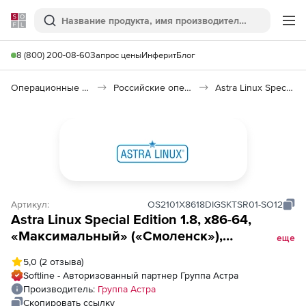
Softline
Поиск
Ме
8 (800) 200-08-60
Запрос цены
Инферит
Блог
Операционные системы
Российские операционные системы (Импортозамещение)
Astra Linux Special Edition
Артикул:
OS2101X8618DIGSKTSR01-SO12
Astra Linux Special Edition 1.8, х86-64,
«Максимальный» («Смоленск»),
еще
РУСБ.10015-01 (ФСТЭК), способ передачи
5,0
(2 отзыва)
электронный, серверная до 2 сокетов, на
Softline - Авторизованный партнер Группа Астра
срок действия исключительного права, с
Производитель:
Группа Астра
включенными обновлениями Тип 1 на 12
Скопировать ссылку