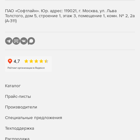
клиенты, планшеты.
ПАО «Софтлайн». Юр. адрес: 119021, г. Москва, ул. Льва
Толстого, дом 5, строение 1, этаж 3, помещение 1, комн. № 2, 2а
Большое число программ стороннего программного
(А-311)
обеспечения: МойОфис, Р7-Офис, CommuniGate Pro,
TrueConf и т.д.
Как выбрать Astra Linux?
Каталог
Прайс-листы
Производители
Специальные предложения
Техподдержка
Распродажа