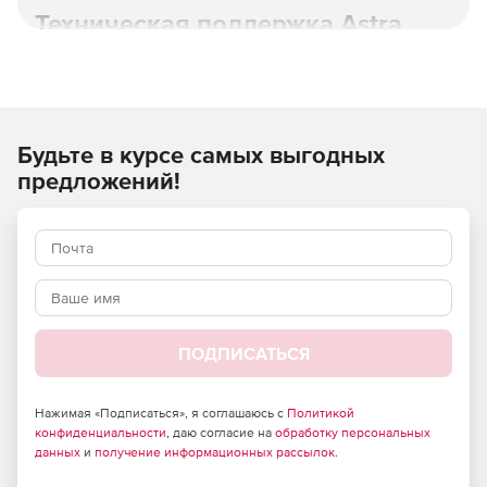
Техническая поддержка Astra
Linux.
Будьте в курсе самых выгодных
предложений!
ПОДПИСАТЬСЯ
Astra Linux Special Edition основана на новой пакетной
базе Debian 10, имеет полную поддержку контейнерной
виртуализации с возможностью дополнительной
Нажимая «Подписаться», я соглашаюсь с
Политикой
изоляции и защиты контейнеров и использует
конфиденциальности
, даю согласие на
обработку персональных
расширенный репозиторий с более 20 000 пакетами для
данных
и
получение информационных рассылок
.
применения в любом режиме защищенности.