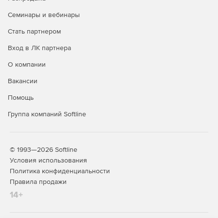
Операционная система Astra Linux Special Edition доступна
в трех лицензионных редакциях:
Семинары и вебинары
Редакция «ОРЕЛ» - обычный уровень защищенности.
Стать партнером
Вход в ЛК партнера
Продукт является доступным техническим вариантом для
открытых сегментов инфраструктур, подключенных к
О компании
сетям общего доступа, в образовательных учреждениях,
а также используется для домашнего использования.
Вакансии
Представляет низкий уровень защиты в системах,
Помощь
обрабатывающих информацию ограниченного доступа, к
которым предъявляются требования по защите
Группа компаний Softline
информации.
Редакция «ВОРОНЕЖ» - хороший уровень защищенности.
© 1993—2026 Softline
Дистрибутив разрабатывался для обработки
Условия использования
конфиденциальной информации в ГИС, в
Политика конфиденциальности
информационных системах персональных данных, а также
Правила продажи
в составе значимых объектов КИИ любого класса
14+
(уровня, категории) защищенности. Дополнительно
используется в других информационных
(автоматизированных) системах для обработки