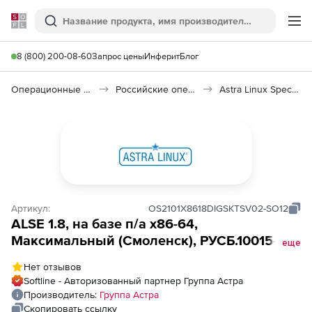
Softline
Поиск
Ме
8 (800) 200-08-60
Запрос цены
Инферит
Блог
Операционные системы
Российские операционные системы (Импортозамещение)
Astra Linux Special Edition
Артикул:
OS2101X8618DIGSKTSV02-SO12
ALSE 1.8, на базе п/а х86-64,
Максимальный (Смоленск), РУСБ.10015-01
еще
(ФСТЭК), электронный, серверная до 2
Нет отзывов
сокетов или 1 виртуальный сервер, сроком
Softline - Авторизованный партнер Группа Астра
на 12 мес., с вкл.обновлениями Тип 1 на 12
Производитель:
Группа Астра
мес.
Скопировать ссылку