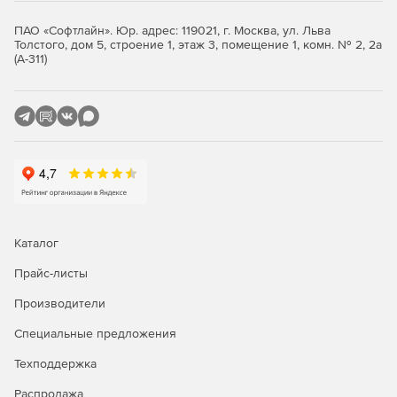
клиенты, планшеты.
ПАО «Софтлайн». Юр. адрес: 119021, г. Москва, ул. Льва
Толстого, дом 5, строение 1, этаж 3, помещение 1, комн. № 2, 2а
Большое число программ стороннего программного
(А-311)
обеспечения: МойОфис, Р7-Офис, CommuniGate Pro,
TrueConf и т.д.
Как выбрать Astra Linux?
Каталог
Прайс-листы
Производители
Специальные предложения
Техподдержка
Распродажа