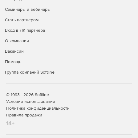
Операционная система Astra Linux Special Edition доступна
в трех лицензионных редакциях:
Семинары и вебинары
Редакция «ОРЕЛ» - обычный уровень защищенности.
Стать партнером
Вход в ЛК партнера
Продукт является доступным техническим вариантом для
открытых сегментов инфраструктур, подключенных к
О компании
сетям общего доступа, в образовательных учреждениях,
а также используется для домашнего использования.
Вакансии
Представляет низкий уровень защиты в системах,
Помощь
обрабатывающих информацию ограниченного доступа, к
которым предъявляются требования по защите
Группа компаний Softline
информации.
Редакция «ВОРОНЕЖ» - хороший уровень защищенности.
© 1993—2026 Softline
Дистрибутив разрабатывался для обработки
Условия использования
конфиденциальной информации в ГИС, в
Политика конфиденциальности
информационных системах персональных данных, а также
Правила продажи
в составе значимых объектов КИИ любого класса
14+
(уровня, категории) защищенности. Дополнительно
используется в других информационных
(автоматизированных) системах для обработки