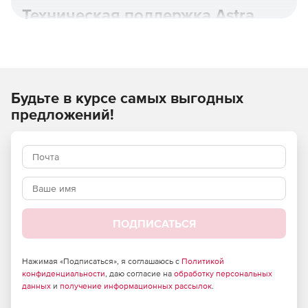
Техническая поддержка Astra
Linux.
Будьте в курсе самых выгодных
предложений!
ПОДПИСАТЬСЯ
Astra Linux Special Edition основана на новой пакетной
базе Debian 10, имеет полную поддержку контейнерной
виртуализации с возможностью дополнительной
Нажимая «Подписаться», я соглашаюсь с
Политикой
изоляции и защиты контейнеров и использует
конфиденциальности
, даю согласие на
обработку персональных
расширенный репозиторий с более 20 000 пакетами для
данных
и
получение информационных рассылок
.
применения в любом режиме защищенности.