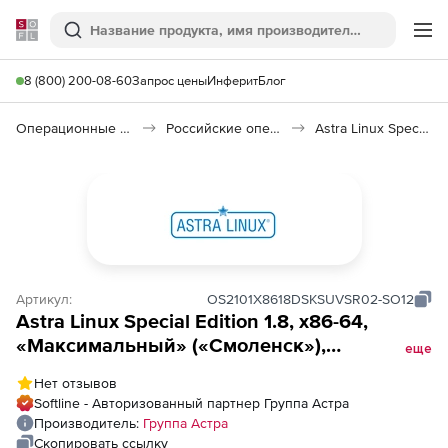
Softline
Поиск
Ме
8 (800) 200-08-60
Запрос цены
Инферит
Блог
Операционные системы
Российские операционные системы (Импортозамещение)
Astra Linux Special Edition
Артикул:
OS2101X8618DSKSUVSR02-SO12
Astra Linux Special Edition 1.8, x86-64,
«Максимальный» («Смоленск»),
еще
РУСБ.10015-01 (ФСТЭК), диск, серверная до
Нет отзывов
2 сокетов и неограниченного количества
Softline - Авторизованный партнер Группа Астра
виртуальных машин сроком на 12 мес., с
Производитель:
Группа Астра
вкл. обновлениями Тип 1 на 12 мес.
Скопировать ссылку