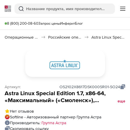
Softline
Поиск
Ме
8 (800) 200-08-60
Запрос цены
Инферит
Блог
Операционные системы
Российские операционные системы (Импортозамещение)
Astra Linux Special Edition
Артикул:
OS2102X8617DSK000SR01-SO24
Astra Linux Special Edition 1.7, х86-64,
«Максимальный» («Смоленск»),
еще
РУСБ.10015-01 (МО), способ передачи диск,
Нет отзывов
для сервера, на срок действия
Softline - Авторизованный партнер Группа Астра
исключительного права, с включенными
Производитель:
Группа Астра
обновлениями Тип 1 на 24 мес.
Скопировать ссылку