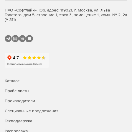
клиенты, планшеты.
ПАО «Софтлайн». Юр. адрес: 119021, г. Москва, ул. Льва
Толстого, дом 5, строение 1, этаж 3, помещение 1, комн. № 2, 2а
Большое число программ стороннего программного
(А-311)
обеспечения: МойОфис, Р7-Офис, CommuniGate Pro,
TrueConf и т.д.
Как выбрать Astra Linux?
Каталог
Прайс-листы
Производители
Специальные предложения
Техподдержка
Распродажа