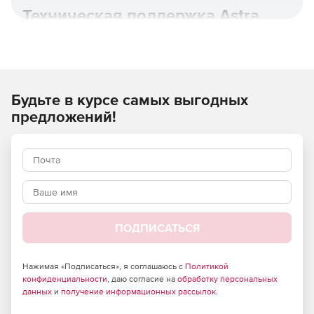
Техническая поддержка Astra
Linux.
Будьте в курсе самых выгодных
предложений!
ПОДПИСАТЬСЯ
Astra Linux Special Edition основана на новой пакетной
базе Debian 10, имеет полную поддержку контейнерной
виртуализации с возможностью дополнительной
Нажимая «Подписаться», я соглашаюсь с
Политикой
изоляции и защиты контейнеров и использует
конфиденциальности
, даю согласие на
обработку персональных
расширенный репозиторий с более 20 000 пакетами для
данных
и
получение информационных рассылок
.
применения в любом режиме защищенности.