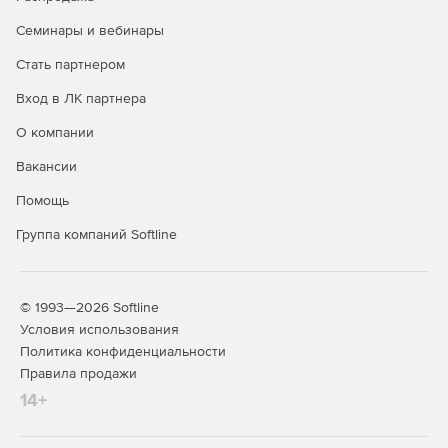
Операционная система Astra Linux Special Edition доступна
в трех лицензионных редакциях:
Семинары и вебинары
Редакция «ОРЕЛ» - обычный уровень защищенности.
Стать партнером
Вход в ЛК партнера
Продукт является доступным техническим вариантом для
открытых сегментов инфраструктур, подключенных к
О компании
сетям общего доступа, в образовательных учреждениях,
а также используется для домашнего использования.
Вакансии
Представляет низкий уровень защиты в системах,
Помощь
обрабатывающих информацию ограниченного доступа, к
которым предъявляются требования по защите
Группа компаний Softline
информации.
Редакция «ВОРОНЕЖ» - хороший уровень защищенности.
© 1993—2026 Softline
Дистрибутив разрабатывался для обработки
Условия использования
конфиденциальной информации в ГИС, в
Политика конфиденциальности
информационных системах персональных данных, а также
Правила продажи
в составе значимых объектов КИИ любого класса
14+
(уровня, категории) защищенности. Дополнительно
используется в других информационных
(автоматизированных) системах для обработки