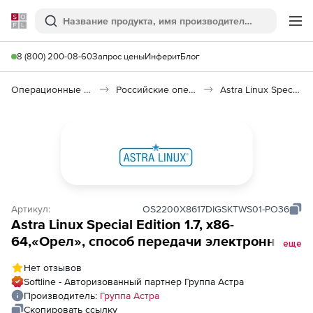
Softline
Поиск
Ме
8 (800) 200-08-60
Запрос цены
Инферит
Блог
Операционные системы
Российские операционные системы (Импортозамещение)
Astra Linux Special Edition
Артикул:
OS2200X8617DIGSKTWS01-PO36
Astra Linux Special Edition 1.7, x86-
64,«Орел», способ передачи электронный,
еще
для рабочей станции, на срок действия
Нет отзывов
исключительного права, с включенными
Softline - Авторизованный партнер Группа Астра
обновлениями Тип 2 на 36 мес.
Производитель:
Группа Астра
Скопировать ссылку