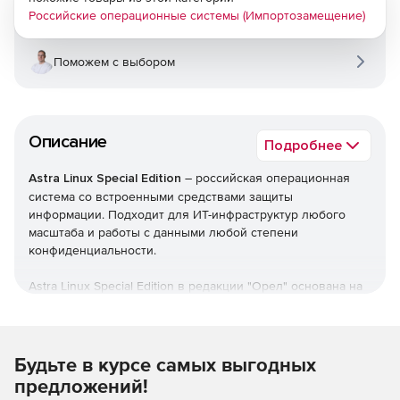
Российские операционные системы (Импортозамещение)
Поможем с выбором
Описание
Подробнее
Astra Linux Special Edition
– российская операционная
система со встроенными средствами защиты
информации. Подходит для ИТ-инфраструктур любого
масштаба и работы с данными любой степени
конфиденциальности.
Astra Linux Special Edition в редакции "Орел" основана на
новой пакетной базе Debian 10, имеет полную поддержку
контейнерной виртуализации с возможностью
дополнительной изоляции и защиты контейнеров и
использует расширенный репозиторий с более 20 000
Будьте в курсе самых выгодных
пакетами для применения в любом режиме
предложений!
защищенности.