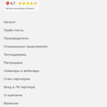
Docker (отдельный
уровень
целостности)
Динамический
Каталог
контроль
целостности
Прайс-листы
-
✔
✔
(замкнутая
програмнная
Производители
среда)
Специальные предложения
Регистрация
Техподдержка
событий
✔
✔
✔
безопасности
Распродажа
Контроль
Семинары и вебинары
подключения
Стать партнером
съемных
✔
✔
✔
машинных
Вход в ЛК партнера
носителей
информации
О компании
Класс
Вакансии
Люба
защищенности
3 класс
1 класс