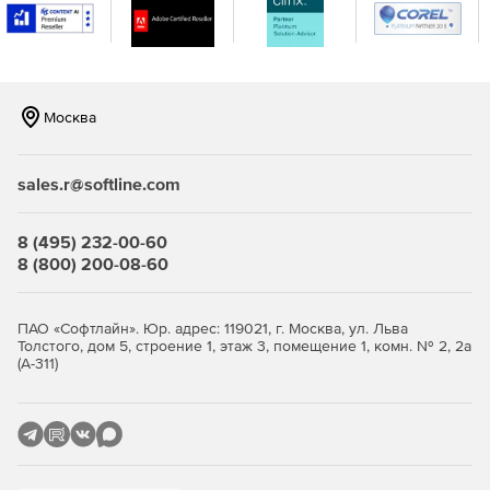
средств
виртуализации
Режим "киоск" -
"белый" список
разрешенных к
✔
✔
✔
Москва
запуску
приложений
sales.r@softline.com
Корректная работа
с электронной
подписью -
8 (495) 232-00-60
отсутствие
8 (800) 200-08-60
✔
✔
✔
влияния на
функционирование
СКЗИ потверждено
ПАО «Софтлайн». Юр. адрес: 119021, г. Москва, ул. Льва
ФСБ России
Толстого, дом 5, строение 1, этаж 3, помещение 1, комн. № 2, 2а
(А-311)
Дополнительная
изоляция
компонентов
виртуализации и
-
✔
✔
контейнеров