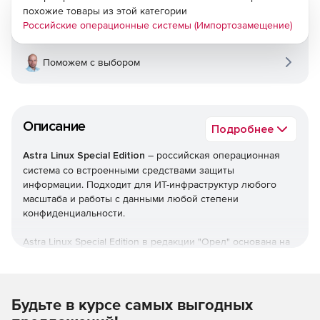
похожие товары из этой категории
Российские операционные системы (Импортозамещение)
Поможем с выбором
Описание
Подробнее
Astra Linux Special Edition
– российская операционная
система со встроенными средствами защиты
информации. Подходит для ИТ-инфраструктур любого
масштаба и работы с данными любой степени
конфиденциальности.
Astra Linux Special Edition в редакции "Орел" основана на
новой пакетной базе Debian 10, имеет полную поддержку
контейнерной виртуализации с возможностью
дополнительной изоляции и защиты контейнеров и
использует расширенный репозиторий с более 20 000
Будьте в курсе самых выгодных
пакетами для применения в любом режиме