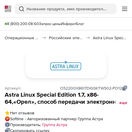
Softline
Поиск
Ме
8 (800) 200-08-60
Запрос цены
Инферит
Блог
Операционные системы
Российские операционные системы (Импортозамещение)
Astra Linux Special Edition
Артикул:
OS2200X8617DIGSKTWS02-PO12
Astra Linux Special Edition 1.7, x86-
64,«Орел», способ передачи электронный,
еще
для рабочей станции, сроком на 12 мес., с
Нет отзывов
включенными обновлениями Тип 2 на 12
Softline - Авторизованный партнер Группа Астра
мес.
Производитель:
Группа Астра
Скопировать ссылку