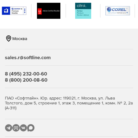
защиты СУБД и
✔
✔
✔
средств
виртуализации
Режим "киоск" -
"белый" список
разрешенных к
✔
✔
✔
Москва
запуску
приложений
sales.r@softline.com
Корректная работа
с электронной
подписью -
8 (495) 232-00-60
отсутствие
8 (800) 200-08-60
✔
✔
✔
влияния на
функционирование
СКЗИ потверждено
ПАО «Софтлайн». Юр. адрес: 119021, г. Москва, ул. Льва
ФСБ России
Толстого, дом 5, строение 1, этаж 3, помещение 1, комн. № 2, 2а
(А-311)
Дополнительная
изоляция
компонентов
виртуализации и
-
✔
✔