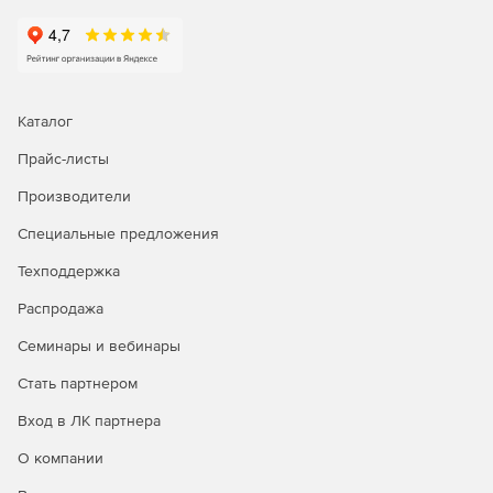
контейнеров
Docker (отдельный
уровень
целостности)
Динамический
Каталог
контроль
целостности
Прайс-листы
-
✔
✔
(замкнутая
програмнная
Производители
среда)
Специальные предложения
Регистрация
Техподдержка
событий
✔
✔
✔
безопасности
Распродажа
Контроль
Семинары и вебинары
подключения
Стать партнером
съемных
✔
✔
✔
машинных
Вход в ЛК партнера
носителей
информации
О компании
Класс