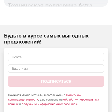
Техническая поддержка Astra
Linux.
Будьте в курсе самых выгодных
предложений!
ПОДПИСАТЬСЯ
Astra Linux Special Edition основана на новой пакетной
базе Debian 10, имеет полную поддержку контейнерной
виртуализации с возможностью дополнительной
Нажимая «Подписаться», я соглашаюсь с
Политикой
изоляции и защиты контейнеров и использует
конфиденциальности
, даю согласие на
обработку персональных
расширенный репозиторий с более 20 000 пакетами для
данных
и
получение информационных рассылок
.
применения в любом режиме защищенности.