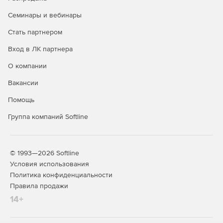
Операционная система Astra Linux Special Edition доступна
в трех лицензионных редакциях:
Семинары и вебинары
Редакция «ОРЕЛ» - обычный уровень защищенности.
Стать партнером
Вход в ЛК партнера
Продукт является доступным техническим вариантом для
открытых сегментов инфраструктур, подключенных к
О компании
сетям общего доступа, в образовательных учреждениях,
а также используется для домашнего использования.
Вакансии
Представляет низкий уровень защиты в системах,
Помощь
обрабатывающих информацию ограниченного доступа, к
которым предъявляются требования по защите
Группа компаний Softline
информации.
Редакция «ВОРОНЕЖ» - хороший уровень защищенности.
© 1993—2026 Softline
Дистрибутив разрабатывался для обработки
Условия использования
конфиденциальной информации в ГИС, в
Политика конфиденциальности
информационных системах персональных данных, а также
Правила продажи
в составе значимых объектов КИИ любого класса
14+
(уровня, категории) защищенности. Дополнительно
используется в других информационных
(автоматизированных) системах для обработки