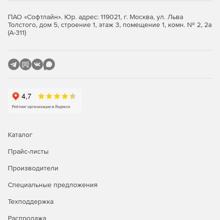
клиенты, планшеты.
ПАО «Софтлайн». Юр. адрес: 119021, г. Москва, ул. Льва
Толстого, дом 5, строение 1, этаж 3, помещение 1, комн. № 2, 2а
Большое число программ стороннего программного
(А-311)
обеспечения: МойОфис, Р7-Офис, CommuniGate Pro,
TrueConf и т.д.
Как выбрать Astra Linux?
Каталог
Прайс-листы
Производители
Специальные предложения
Техподдержка
Распродажа