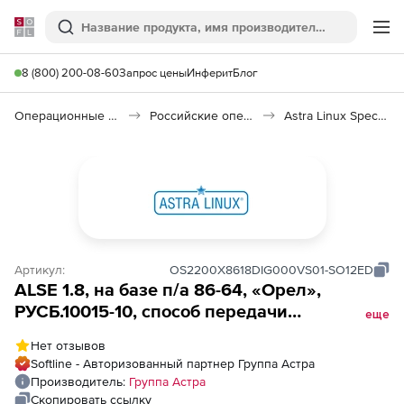
Softline
Поиск
Ме
8 (800) 200-08-60
Запрос цены
Инферит
Блог
Операционные системы
Российские операционные системы (Импортозамещение)
Astra Linux Special Edition
Артикул:
OS2200X8618DIG000VS01-SO12ED
ALSE 1.8, на базе п/а 86-64, «Орел»,
РУСБ.10015-10, способ передачи
еще
электронный, для 1 виртуального сервера,
Нет отзывов
на срок действия искл-го права, с
Softline - Авторизованный партнер Группа Астра
вкл.обновлениями Тип 1 на 12 мес. (для
Производитель:
Группа Астра
образовательных организаций и
Скопировать ссылку