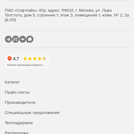
клиенты, планшеты.
ПАО «Софтлайн». Юр. адрес: 119021, г. Москва, ул. Льва
Толстого, дом 5, строение 1, этаж 3, помещение 1, комн. № 2, 2а
Большое число программ стороннего программного
(А-311)
обеспечения: МойОфис, Р7-Офис, CommuniGate Pro,
TrueConf и т.д.
Как выбрать Astra Linux?
Каталог
Прайс-листы
Производители
Специальные предложения
Техподдержка
Распродажа