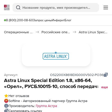
Softline
Поиск
Ме
8 (800) 200-08-60
Запрос цены
Инферит
Блог
Операционные системы
Российские операционные системы (Импортозамещение)
Astra Linux Special Edition
Артикул:
OS2200X8618DIG000VS02-PO36
Astra Linux Special Edition 1.8, х86-64,
«Орел», РУСБ.10015-10, способ передачи
еще
электронный, для 1 виртуального сервера,
Нет отзывов
сроком на 36 мес., с включенными
Softline - Авторизованный партнер Группа Астра
обновлениями Тип 2 на 36 мес.
Производитель:
Группа Астра
Скопировать ссылку