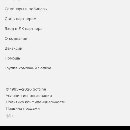
Операционная система Astra Linux Special Edition доступна
в трех лицензионных редакциях:
Семинары и вебинары
Редакция «ОРЕЛ» - обычный уровень защищенности.
Стать партнером
Вход в ЛК партнера
Продукт является доступным техническим вариантом для
открытых сегментов инфраструктур, подключенных к
О компании
сетям общего доступа, в образовательных учреждениях,
а также используется для домашнего использования.
Вакансии
Представляет низкий уровень защиты в системах,
Помощь
обрабатывающих информацию ограниченного доступа, к
которым предъявляются требования по защите
Группа компаний Softline
информации.
Редакция «ВОРОНЕЖ» - хороший уровень защищенности.
© 1993—2026 Softline
Дистрибутив разрабатывался для обработки
Условия использования
конфиденциальной информации в ГИС, в
Политика конфиденциальности
информационных системах персональных данных, а также
Правила продажи
в составе значимых объектов КИИ любого класса
14+
(уровня, категории) защищенности. Дополнительно
используется в других информационных
(автоматизированных) системах для обработки