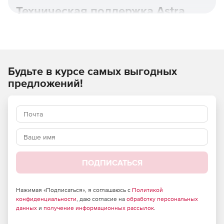
Техническая поддержка Astra
Linux.
Будьте в курсе самых выгодных
предложений!
ПОДПИСАТЬСЯ
Astra Linux Special Edition основана на новой пакетной
базе Debian 10, имеет полную поддержку контейнерной
виртуализации с возможностью дополнительной
Нажимая «Подписаться», я соглашаюсь с
Политикой
изоляции и защиты контейнеров и использует
конфиденциальности
, даю согласие на
обработку персональных
расширенный репозиторий с более 20 000 пакетами для
данных
и
получение информационных рассылок
.
применения в любом режиме защищенности.