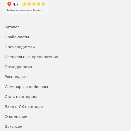
Каталог
Прайс-листы
Производители
Специальные предложения
Техподдержка
Распродажа
Семинары и вебинары
Операционная система Astra Linux Special Edition доступна
в трех лицензионных редакциях:
Стать партнером
Редакция «ОРЕЛ» - обычный уровень защищенности.
Вход в ЛК партнера
О компании
Продукт является доступным техническим вариантом для
открытых сегментов инфраструктур, подключенных к
Вакансии
сетям общего доступа, в образовательных учреждениях,