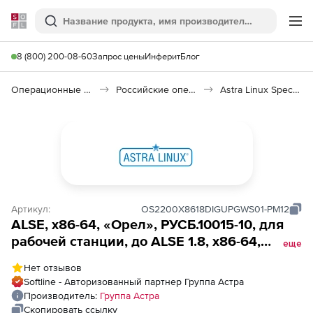
Softline
Поиск
Ме
8 (800) 200-08-60
Запрос цены
Инферит
Блог
Операционные системы
Российские операционные системы (Импортозамещение)
Astra Linux Special Edition
Артикул:
OS2200X8618DIGUPGWS01-PM12
ALSE, х86-64, «Орел», РУСБ.10015-10, для
рабочей станции, до ALSE 1.8, х86-64,
еще
«Орел», РУСБ.10015-10, электронный, для
Нет отзывов
рабочей станции, на срок действия
Softline - Авторизованный партнер Группа Астра
исключительного права, с
Производитель:
Группа Астра
вкл.обновлениями Тип 2 на 12 мес.
Скопировать ссылку