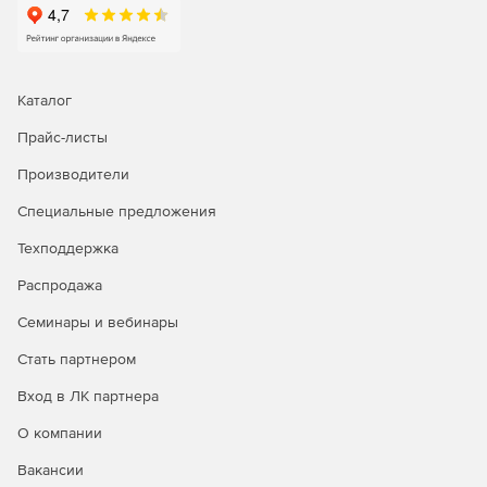
Каталог
Прайс-листы
Производители
Специальные предложения
Техподдержка
Распродажа
Семинары и вебинары
Операционная система Astra Linux Special Edition доступна
в трех лицензионных редакциях:
Стать партнером
Редакция «ОРЕЛ» - обычный уровень защищенности.
Вход в ЛК партнера
О компании
Продукт является доступным техническим вариантом для
открытых сегментов инфраструктур, подключенных к
Вакансии
сетям общего доступа, в образовательных учреждениях,