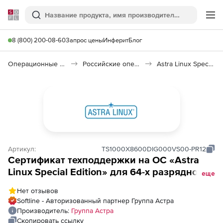
Softline
Поиск
Ме
8 (800) 200-08-60
Запрос цены
Инферит
Блог
Операционные системы
Российские операционные системы (Импортозамещение)
Astra Linux Special Edition
Артикул:
TS1000Х8600DIG000VS00-PR12
Сертификат техподдержки на ОС «Astra
Linux Special Edition» для 64-х разрядной
еще
платформы на базе п/а x86-64, вариант
Нет отзывов
лицензирования «Орел», для 1
Softline - Авторизованный партнер Группа Астра
виртуального сервера, тип
Производитель:
Группа Астра
Привилегированная, на 12 мес.
Скопировать ссылку