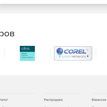
брус.
вера, ноутбуки, компьютеры, рабочие станции, тонкие
еров
ммного обеспечения: МойОфис, Р7-Офис, CommuniGate
талог
Распродажа
Вакансии