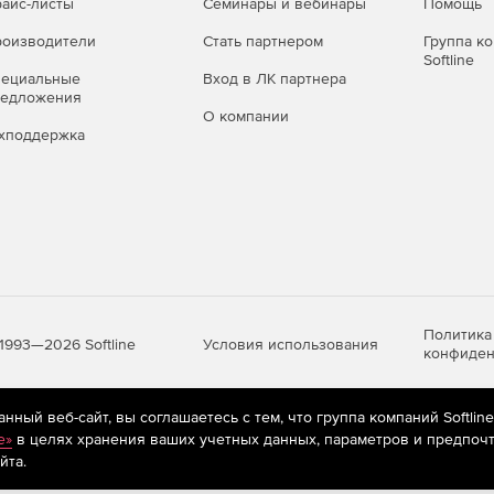
айс-листы
Семинары и вебинары
Помощь
оизводители
Стать партнером
Группа к
Softline
пециальные
Вход в ЛК партнера
редложения
О компании
хподдержка
on доступна в трех лицензионных редакциях:
Политика
Условия использования
1993—2026 Softline
конфиден
ости.
нтом для открытых сегментов инфраструктур,
ный веб-сайт, вы соглашаетесь с тем, что группа компаний Softlin
овательных учреждениях, а также используется для
яются
рекомендательные технологии
(информационные технологии п
e»
в целях хранения ваших учетных данных, параметров и предпочт
 уровень защиты в системах, обрабатывающих
предпочтениям пользователей сети «Интернет», находящихся на те
йта.
 предъявляются требования по защите информации.