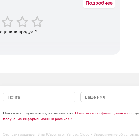
Подробнее
 оценили продукт?
акетной базе Debian 10, имеет полную поддержку
ополнительной изоляции и защиты контейнеров и
20 000 пакетами для применения в любом режиме
яет разработчикам и администраторам широкий спектр
зопасной установки и удобного управления
, которые оптимизируют рабочий процесс и повышают
 приложений для ежедневной работы: системы
Нажимая «Подписаться», я соглашаюсь с
Политикой конфиденциальности
, д
 пакеты ПО для web-серверов и почтовых серверов,
получение информационных рассылок
.
 работы с мультимедиа и изображениями.
Этот сайт защищен SmartCaptcha от Yandex Cloud -
Уведомление об условия
l распространяется на: