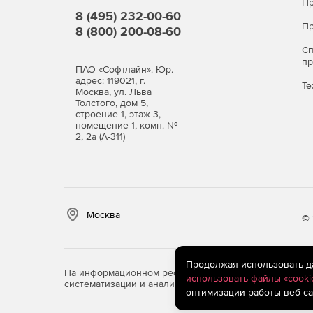
Пр
8 (495) 232-00-60
Пр
8 (800) 200-08-60
С
п
ПАО «Софтлайн». Юр.
адрес: 119021, г.
Те
Москва, ул. Льва
Толстого, дом 5,
строение 1, этаж 3,
помещение 1, комн. №
2, 2а (А-311)
Операционная система Astra Linux Special Editi
Москва
© 
Редакция «ОРЕЛ» - обычный уровень защищенн
Продукт является доступным техническим вариа
Продолжая использовать дан
подключенных к сетям общего доступа, в образ
На информационном ресурсе store.softline.ru примен
использовать файлы «cooki
домашнего использования. Представляет низкий
систематизации и анализа сведений, относящихся к 
оптимизации работы веб-са
информацию ограниченного доступа, к которым