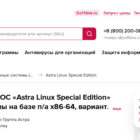
Softline.ru
Запрос цены
Те
8 (800) 200-0
Поиск
sales.r@softline.
ограммы
Антивирусы для организаций
Защита информ
Российские операционные системы (Импортозамещение)
Astra Linux Special Edition
С «Astra Linux Special Edition»
ы на базе п/а x86-64, вариант
еще
сервера до 2 сокетов, тип
р Группа Астра
ылку