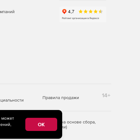
омпаний
14+
Правила продажи
циальности
e может
редоставления информации на основе сбора,
OK
ений,
рритории Российской Федерации)