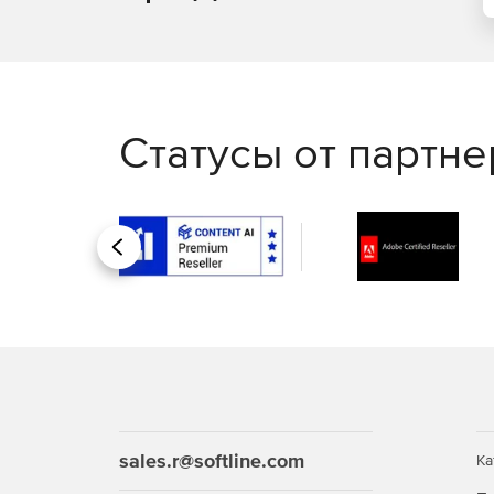
Процессорную архитектуру: х86-64, ARM, Эль
Различные виды устройств пользователя: сер
клиенты, планшеты.
Статусы от партн
Большое число программ стороннего програ
Pro, TrueConf и т.д.
Как выбрать Astra Linux?
Назад
sales.r@softline.com
Ка