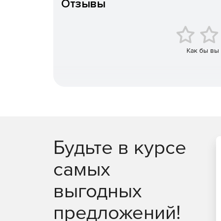
Отзывы
Как бы вы
Astra Linux Special Edition основана на новой п
контейнерной виртуализации с возможностью д
использует расширенный репозиторий с более 
защищенности.
Рабочая альт-платформа Astra Linux предоставл
возможностей. Она включает в себя функцию бе
Будьте в курсе
альтернативными программами и инструментами
производительность.
самых
В состав операционной системы входят наборы
выгодных
управления базами данных, электронная почта,
офисные программы, графические средства для
предложений!
Техническая поддержка Astra Linux Edition Specia