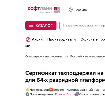
Softline
Москва
КАТАЛОГ
Акции
Производители
Офисные пр
ИИ
Операционные системы
Сертификат техподдержки на О
для 64-х разрядной платформ
лицензирования «Орел», для 
Нет отзывов
Softline - Авторизованный партне
Стандарт, на 12 мес.
Производитель:
Группа Астра
Скопировать сс