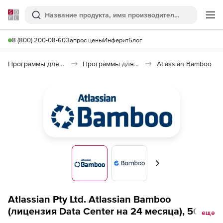
Softline
Поиск
Ме
8 (800) 200-08-60
Запрос цены
Инферит
Блог
Программы для программирования
Программы для разработки ПО
Atlassian Bamboo
Вперед
Atlassian Pty Ltd. Atlassian Bamboo
(лицензия Data Center на 24 месяца), 500
еще
remote agents