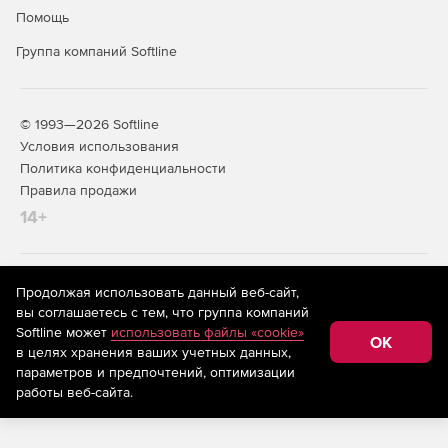
Помощь
Группа компаний Softline
© 1993—2026 Softline
Условия использования
Политика конфиденциальности
Правила продажи
14+
На информационном ресурсе store.softline.ru применяются
Продолжая использовать данный веб-сайт,
рекомендательные технологии
(информационные технологии
вы соглашаетесь с тем, что группа компаний
предоставления информации на основе сбора,
Softline может
использовать файлы «cookie»
систематизации и анализа сведений, относящихся к
OK
в целях хранения ваших учетных данных,
предпочтениям пользователей сети «Интернет»,
находящихся на территории Российской Федерации)
параметров и предпочтений, оптимизации
работы веб-сайта.