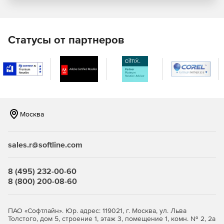
Отправка автоответа на сообщения и события в
календаре при отсутствии сотрудника в офисе.
Статусы от партнеров
Локальный и удаленный доступ
Коммуникация через Microsoft Outlook при
одновременном доступе к функциям совместной
работы и календарного планирования в Axigen.
Использование горячих клавиш и клавиатуры для
Москва
навигации, опции drag-and-drop, папок, фильтров,
«черных» и «белых» списков и многого другого.
sales.r@softline.com
Использование интерфейса WebMail для мобильных
устройств с целью удаленного просмотра сообщений
почты и т. д.
8 (495) 232-00-60
8 (800) 200-08-60
Получение мгновенного доступа к релевантным
данным – электронным сообщениям, контактам и
календарям через WebMail.
ПАО «Софтлайн». Юр. адрес: 119021, г. Москва, ул. Льва
Толстого, дом 5, строение 1, этаж 3, помещение 1, комн. № 2, 2а