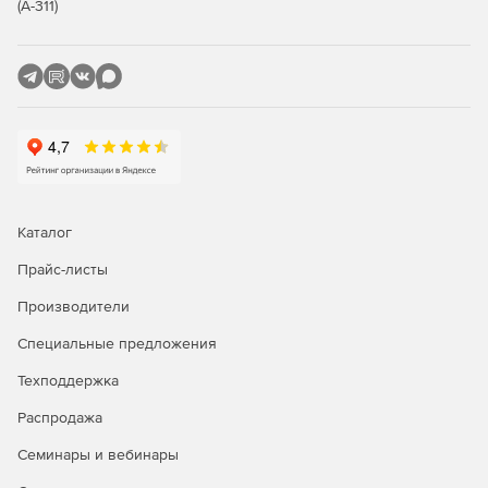
(А-311)
Возможность использования POP3- и IMAP-клиентов,
таких как Mozilla Thunderbird или Apple Mail.
Беспроводная синхронизация
Синхронизация электронной почты, контактов,
календарей и задач за счет поддержки Exchange
ActiveSync.
Каталог
Получение мгновенного доступа к релевантным
данным – электронным сообщениям, контактам и
Прайс-листы
календарям через устройства BlackBerry и клиентов
AstraSync и NotifySync.
Производители
Специальные предложения
Безопасность
Техподдержка
Почтовый сервер Axigen гарантирует защищенный
Распродажа
прием, передачу и доставку электронной почты.
Семинары и вебинары
Защита конфиденциальных данных средствами