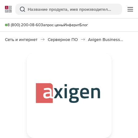
Softline
Поиск
Ме
8 (800) 200-08-60
Запрос цены
Инферит
Блог
Сеть и интернет
Серверное ПО
Axigen Business Messaging 10.0