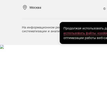
Москва
© 
На информационном ресурсе store.softline.ru примен
Продолжая использовать дан
систематизации и анализа сведений, относящихся к 
использовать файлы «cooki
оптимизации работы веб-са