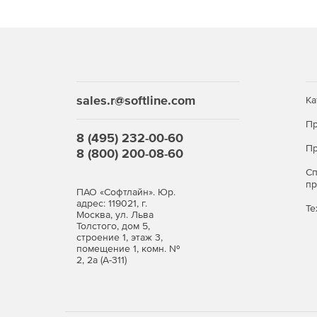
Возможность интеграции с любыми приложен
Использование дополнительного плагина Kaspe
sales.r@softline.com
Администрирование:
Ка
Пр
Консоль web-администрирования с оптимизи
8 (495) 232-00-60
контекстной помощью. С помощью данного и
Пр
8 (800) 200-08-60
параметры сервиса.
С
п
Автоматизация администрирования через ин
ПАО «Софтлайн». Юр.
адрес: 119021, г.
Те
Москва, ул. Льва
Полное/частичное восстановление, резервн
Толстого, дом 5,
посредством модуля Back-up & Restore.
строение 1, этаж 3,
помещение 1, комн. №
2, 2а (А-311)
Создание различных аккаунтов с разным наб