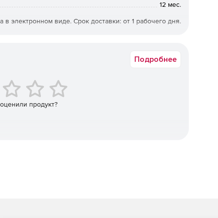
12 мес.
ты и календарей, контактов, встреч и задач.
).
а в электронном виде. Срок доставки: от 1 рабочего дня.
 с коллегами. Организация виртуального конференц-
Подробнее
 в календаре при отсутствии сотрудника в офисе.
 оценили продукт?
одновременном доступе к функциям совместной работы и
для навигации, опции drag-and-drop, папок, фильтров,
го.
ильных устройств с целью удаленного просмотра
ным данным – электронным сообщениям, контактам и