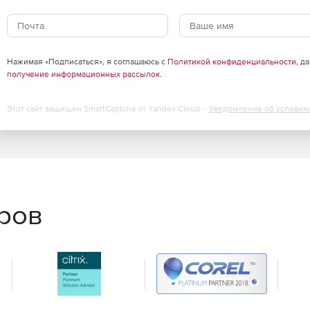
тов, таких как Mozilla Thunderbird или Apple Mail.
Нажимая «Подписаться», я соглашаюсь с
Политикой конфиденциальности
, д
получение информационных рассылок
.
Этот сайт защищен SmartCaptcha от Yandex Cloud -
Уведомление об условия
в, календарей и задач за счет поддержки Exchange
ным данным – электронным сообщениям, контактам и
ентов AstraSync и NotifySync.
еров
нный прием, передачу и доставку электронной почты.
и аутентификации и шифрования, политиками анти-
сением в черные/белые/серые списки и т. п.