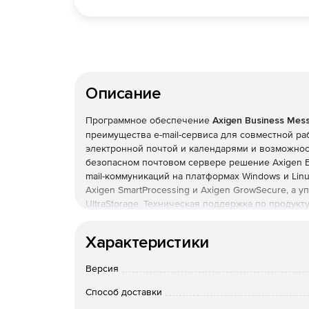
Описание
Программное обеспечение
Axigen Business Mes
преимущества e-mail-сервиса для совместной ра
электронной почтой и календарями и возможнос
безопасном почтовом сервере решение Axigen B
mail-коммуникаций на платформах Windows и Lin
Axigen SmartProcessing и Axigen GrowSecure, а
UltraStorage. Техническая поддержка по продукту
Основные функции:
Характеристики
Календари и взаимодействие
Версия
Тайм-менеджмент – работа с персональными 
доступными в клиентах, совместимых с WebMail,
Способ доставки