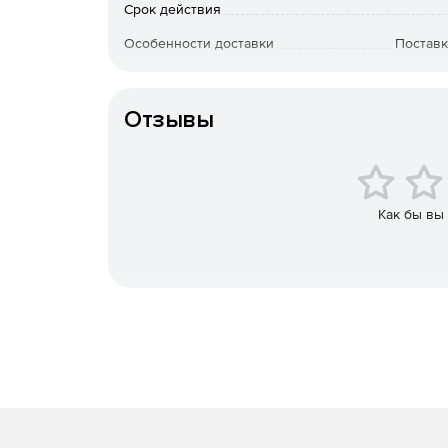
Срок действия
Совместный доступ к папкам электронной поч
Отображение статусов коллег (доступен/занят
Особенности доставки
Поставк
Обмен информацией, документами, заданиями
зала.
Отзывы
Отправка автоответа на сообщения и события
Локальный и удаленный доступ
Как бы вы
Коммуникация через Microsoft Outlook при 
календарного планирования в Axigen.
Использование горячих клавиш и клавиатуры 
«черных» и «белых» списков и многого друго
Использование интерфейса WebMail для моб
сообщений почты и т. д.
Получение мгновенного доступа к релевант