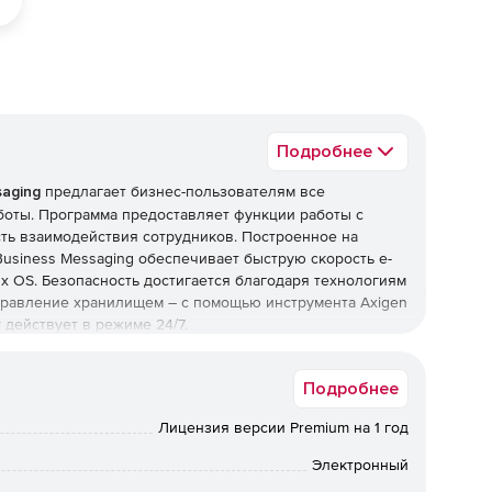
Подробнее
saging
предлагает бизнес-пользователям все
боты. Программа предоставляет функции работы с
ть взаимодействия сотрудников. Построенное на
usiness Messaging обеспечивает быструю скорость e-
ux OS. Безопасность достигается благодаря технологиям
 управление хранилищем – с помощью инструмента Axigen
 действует в режиме 24/7.
Подробнее
Лицензия версии Premium на 1 год
и публичными календарями, задачами и заметками,
 Microsoft Outlook и iCal (Webcal).
Электронный