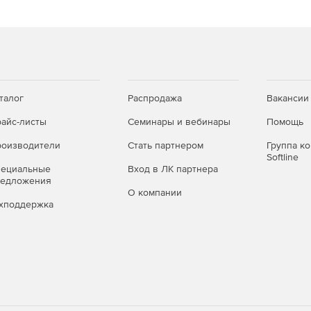
иями для защиты от вирусов и спама.
rsky AntiVirus & Kaspersky AntiSpam.
талог
Распродажа
Вакансии
айс-листы
Семинары и вебинары
Помощь
рованной навигацией, быстрыми ссылками и
нструмента можно контролировать все главные
оизводители
Стать партнером
Группа к
Softline
пециальные
Вход в ЛК партнера
редложения
терфейс командной строки.
О компании
хподдержка
ое копирование в режиме онлайн и офлайн
ором прав доступа.