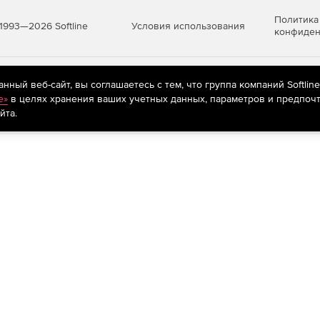
Политика
Условия использования
1993—2026 Softline
конфиден
яются
рекомендательные технологии
(информационные технологии п
ный веб-сайт, вы соглашаетесь с тем, что группа компаний Softlin
предпочтениям пользователей сети «Интернет», находящихся на те
e»
в целях хранения ваших учетных данных, параметров и предпочт
йта.