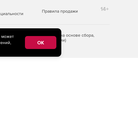
14+
Правила продажи
циальности
редоставления информации на основе сбора,
e может
рритории Российской Федерации)
OK
ений,