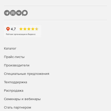
таких как Mozilla Thunderbird или Apple Mail.
Беспроводная синхронизация
Синхронизация электронной почты, контактов,
календарей и задач за счет поддержки Exchange
ActiveSync.
Каталог
Получение мгновенного доступа к релевантным
данным – электронным сообщениям, контактам и
Прайс-листы
календарям через устройства BlackBerry и клиентов
AstraSync и NotifySync.
Производители
Специальные предложения
Безопасность
Техподдержка
Почтовый сервер Axigen гарантирует защищенный
Распродажа
прием, передачу и доставку электронной почты.
Семинары и вебинары
Защита конфиденциальных данных средствами
Стать партнером
аутентификации и шифрования, политиками анти-