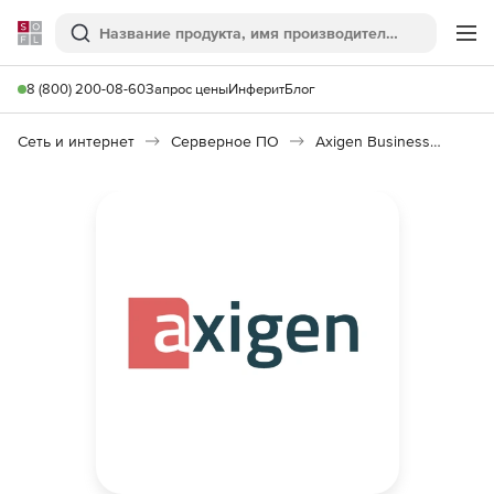
Softline
Поиск
Ме
8 (800) 200-08-60
Запрос цены
Инферит
Блог
Сеть и интернет
Серверное ПО
Axigen Business Messaging 10.0