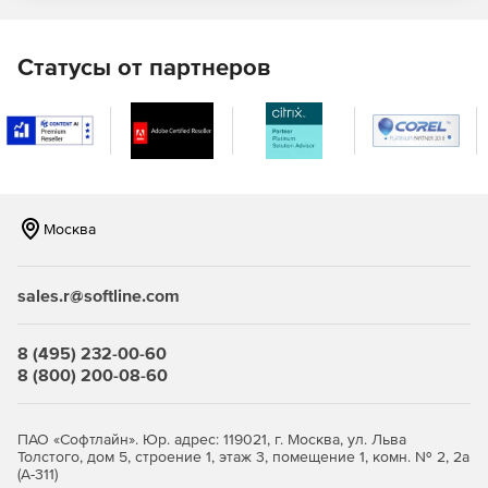
календаре при отсутствии сотрудника в офисе.
Статусы от партнеров
Локальный и удаленный доступ
Коммуникация через Microsoft Outlook при
одновременном доступе к функциям совместной
работы и календарного планирования в Axigen.
Использование горячих клавиш и клавиатуры для
Москва
навигации, опции drag-and-drop, папок, фильтров,
«черных» и «белых» списков и многого другого.
sales.r@softline.com
Использование интерфейса WebMail для мобильных
устройств с целью удаленного просмотра сообщений
почты и т. д.
8 (495) 232-00-60
8 (800) 200-08-60
Получение мгновенного доступа к релевантным
данным – электронным сообщениям, контактам и
календарям через WebMail.
ПАО «Софтлайн». Юр. адрес: 119021, г. Москва, ул. Льва
Толстого, дом 5, строение 1, этаж 3, помещение 1, комн. № 2, 2а
(А-311)
Возможность использования POP3- и IMAP-клиентов,