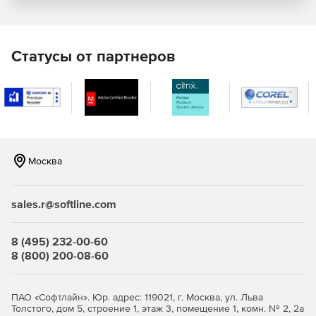
Отправка автоответа на сообщения и события в
календаре при отсутствии сотрудника в офисе.
Статусы от партнеров
Локальный и удаленный доступ
Коммуникация через Microsoft Outlook при
одновременном доступе к функциям совместной
работы и календарного планирования в Axigen.
Использование горячих клавиш и клавиатуры для
Москва
навигации, опции drag-and-drop, папок, фильтров,
«черных» и «белых» списков и многого другого.
sales.r@softline.com
Использование интерфейса WebMail для мобильных
устройств с целью удаленного просмотра сообщений
почты и т. д.
8 (495) 232-00-60
8 (800) 200-08-60
Получение мгновенного доступа к релевантным
данным – электронным сообщениям, контактам и
календарям через WebMail.
ПАО «Софтлайн». Юр. адрес: 119021, г. Москва, ул. Льва
Толстого, дом 5, строение 1, этаж 3, помещение 1, комн. № 2, 2а