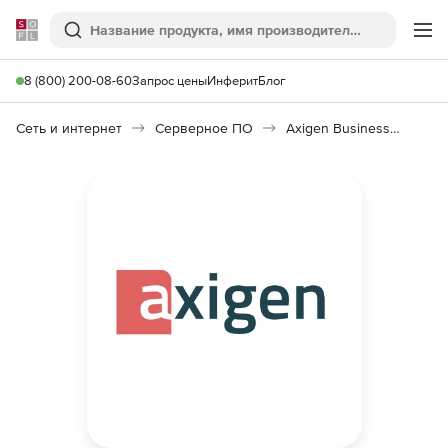
Softline
Поиск
Ме
8 (800) 200-08-60
Запрос цены
Инферит
Блог
Сеть и интернет
Серверное ПО
Axigen Business Messaging 10.0