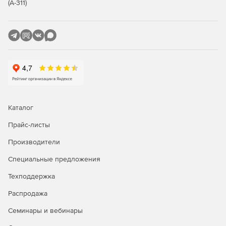
(А-311)
Возможность использования POP3- и IMAP-клиентов,
таких как Mozilla Thunderbird или Apple Mail.
Беспроводная синхронизация
Синхронизация электронной почты, контактов,
календарей и задач за счет поддержки Exchange
ActiveSync.
Каталог
Получение мгновенного доступа к релевантным
данным – электронным сообщениям, контактам и
Прайс-листы
календарям через устройства BlackBerry и клиентов
AstraSync и NotifySync.
Производители
Специальные предложения
Безопасность
Техподдержка
Почтовый сервер Axigen гарантирует защищенный
Распродажа
прием, передачу и доставку электронной почты.
Семинары и вебинары
Защита конфиденциальных данных средствами