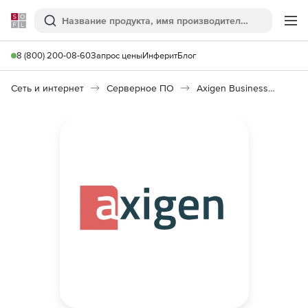
Softline
Поиск
Ме
8 (800) 200-08-60
Запрос цены
Инферит
Блог
Сеть и интернет
Серверное ПО
Axigen Business Messaging 10.0