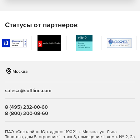
Отправка автоответа на сообщения и события в
календаре при отсутствии сотрудника в офисе.
Статусы от партнеров
Локальный и удаленный доступ
Коммуникация через Microsoft Outlook при
одновременном доступе к функциям совместной
работы и календарного планирования в Axigen.
Использование горячих клавиш и клавиатуры для
Москва
навигации, опции drag-and-drop, папок, фильтров,
«черных» и «белых» списков и многого другого.
sales.r@softline.com
Использование интерфейса WebMail для мобильных
устройств с целью удаленного просмотра сообщений
почты и т. д.
8 (495) 232-00-60
8 (800) 200-08-60
Получение мгновенного доступа к релевантным
данным – электронным сообщениям, контактам и
календарям через WebMail.
ПАО «Софтлайн». Юр. адрес: 119021, г. Москва, ул. Льва
Толстого, дом 5, строение 1, этаж 3, помещение 1, комн. № 2, 2а