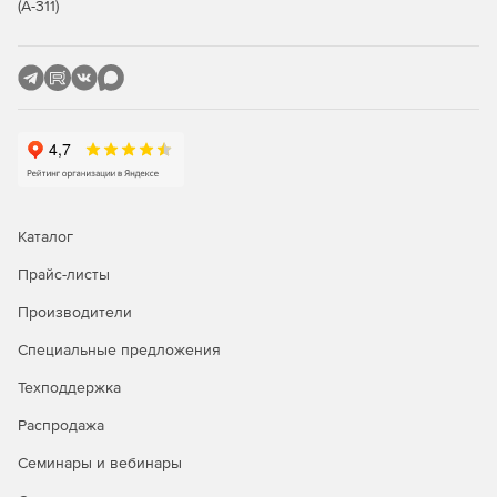
(А-311)
Возможность использования POP3- и IMAP-клиентов,
таких как Mozilla Thunderbird или Apple Mail.
Беспроводная синхронизация
Синхронизация электронной почты, контактов,
календарей и задач за счет поддержки Exchange
ActiveSync.
Каталог
Получение мгновенного доступа к релевантным
данным – электронным сообщениям, контактам и
Прайс-листы
календарям через устройства BlackBerry и клиентов
AstraSync и NotifySync.
Производители
Специальные предложения
Безопасность
Техподдержка
Почтовый сервер Axigen гарантирует защищенный
Распродажа
прием, передачу и доставку электронной почты.
Семинары и вебинары
Защита конфиденциальных данных средствами