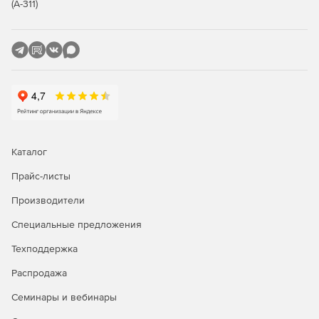
(А-311)
Возможность использования POP3- и IMAP-клиентов,
таких как Mozilla Thunderbird или Apple Mail.
Беспроводная синхронизация
Синхронизация электронной почты, контактов,
календарей и задач за счет поддержки Exchange
ActiveSync.
Каталог
Получение мгновенного доступа к релевантным
данным – электронным сообщениям, контактам и
Прайс-листы
календарям через устройства BlackBerry и клиентов
AstraSync и NotifySync.
Производители
Специальные предложения
Безопасность
Техподдержка
Почтовый сервер Axigen гарантирует защищенный
Распродажа
прием, передачу и доставку электронной почты.
Семинары и вебинары
Защита конфиденциальных данных средствами