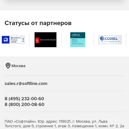
Отправка автоответа на сообщения и события в
календаре при отсутствии сотрудника в офисе.
Статусы от партнеров
Локальный и удаленный доступ
Коммуникация через Microsoft Outlook при
одновременном доступе к функциям совместной
работы и календарного планирования в Axigen.
Использование горячих клавиш и клавиатуры для
Москва
навигации, опции drag-and-drop, папок, фильтров,
«черных» и «белых» списков и многого другого.
sales.r@softline.com
Использование интерфейса WebMail для мобильных
устройств с целью удаленного просмотра сообщений
почты и т. д.
8 (495) 232-00-60
8 (800) 200-08-60
Получение мгновенного доступа к релевантным
данным – электронным сообщениям, контактам и
календарям через WebMail.
ПАО «Софтлайн». Юр. адрес: 119021, г. Москва, ул. Льва
Толстого, дом 5, строение 1, этаж 3, помещение 1, комн. № 2, 2а