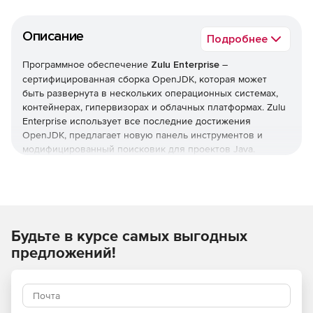
Описание
Подробнее
Программное обеспечение
Zulu Enterprise
–
сертифицированная сборка OpenJDK, которая может
быть развернута в нескольких операционных системах,
контейнерах, гипервизорах и облачных платформах. Zulu
Enterprise использует все последние достижения
OpenJDK, предлагает новую панель инструментов и
модифицированный поисковик для проектов Java.
Решение совместимо со стандартами Java SE для Java 9,
8, 7 или 6, а также предлагает бесплатные расширения
Zulu для обеспечения совместимости среды выполнения
с точкой доступа.
Основные характеристики:
Будьте в курсе самых выгодных
предложений!
Поддерживаемые платформы: Windows, Linux, MacOS,
Cloud на Azure и AWS.
Совместимость со спецификацией Java SE.