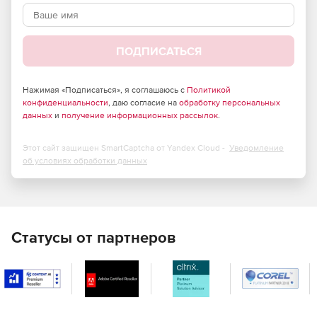
Дополнительные функции за пределами OpenJDK для
обеспечения совместимости в приложениях.
ПОДПИСАТЬСЯ
Zulu Dockerfiles позволяют легко включать открытый
исходный код Java в любой стек.
Нажимая «Подписаться», я соглашаюсь с
Политикой
конфиденциальности
, даю согласие на
обработку персональных
Поддержка корпоративного уровня со сроком службы
данных
и
получение информационных рассылок
.
поддержки 10 лет.
Этот сайт защищен SmartCaptcha от Yandex Cloud -
Уведомление
об условиях обработки данных
Статусы от партнеров