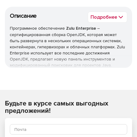
Описание
Подробнее
Программное обеспечение
Zulu Enterprise
–
сертифицированная сборка OpenJDK, которая может
быть развернута в нескольких операционных системах,
контейнерах, гипервизорах и облачных платформах. Zulu
Enterprise использует все последние достижения
OpenJDK, предлагает новую панель инструментов и
модифицированный поисковик для проектов Java.
Решение совместимо со стандартами Java SE для Java 9,
8, 7 или 6, а также предлагает бесплатные расширения
Zulu для обеспечения совместимости среды выполнения
с точкой доступа.
Основные характеристики:
Будьте в курсе самых выгодных
предложений!
Поддерживаемые платформы: Windows, Linux, MacOS,
Cloud на Azure и AWS.
Совместимость со спецификацией Java SE.