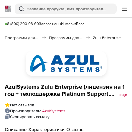
Softline
Поиск
Ме
8 (800) 200-08-60
Запрос цены
Инферит
Блог
Программы для программирования
Программы для разработки ПО
Zulu Enterprise
AzulSystems Zulu Enterprise (лицензия на 1
год + техподдержка Platinum Support,
еще
Support Servers), До 100 поддерживаемых
Нет отзывов
серверов
Производитель:
AzulSystems
Скопировать ссылку
Описание
Характеристики
Отзывы