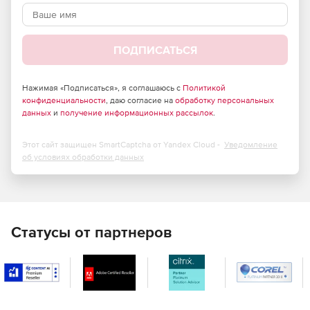
Дополнительные функции за пределами OpenJDK для
обеспечения совместимости в приложениях.
ПОДПИСАТЬСЯ
Zulu Dockerfiles позволяют легко включать открытый
исходный код Java в любой стек.
Нажимая «Подписаться», я соглашаюсь с
Политикой
конфиденциальности
, даю согласие на
обработку персональных
Поддержка корпоративного уровня со сроком службы
данных
и
получение информационных рассылок
.
поддержки 10 лет.
Этот сайт защищен SmartCaptcha от Yandex Cloud -
Уведомление
об условиях обработки данных
Статусы от партнеров