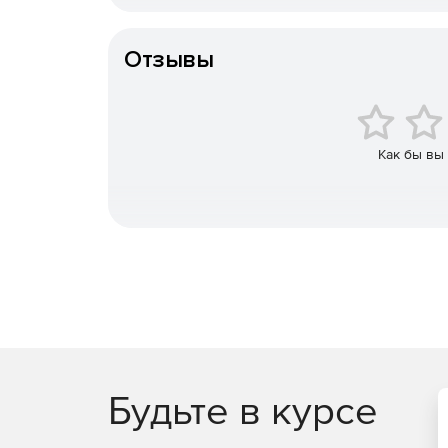
Тип организации
Когда продавать
Отзывы
Автоматическое отслеживание изменений и 
Опережение конкурентов.
Как бы вы
Выполнение плана продаж.
Как продавать
Визуализация пути клиента (Customer Journey
Встроенная CRM с базой потенциальных клие
Увеличение доли рынка за счет автоматичес
Будьте в курсе