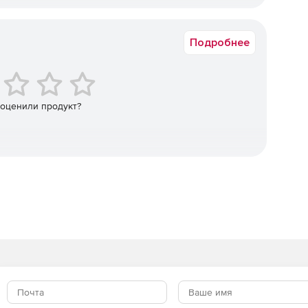
Коммерческая
Подробнее
событий.
 оценили продукт?
) и дожим.
нтов.
ких лидов.