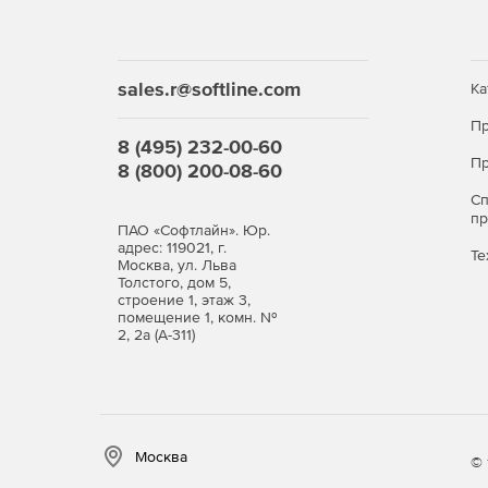
sales.r@softline.com
Ка
Пр
8 (495) 232-00-60
Пр
8 (800) 200-08-60
С
п
ПАО «Софтлайн». Юр.
адрес: 119021, г.
Те
Москва, ул. Льва
Толстого, дом 5,
строение 1, этаж 3,
помещение 1, комн. №
2, 2а (А-311)
Москва
© 