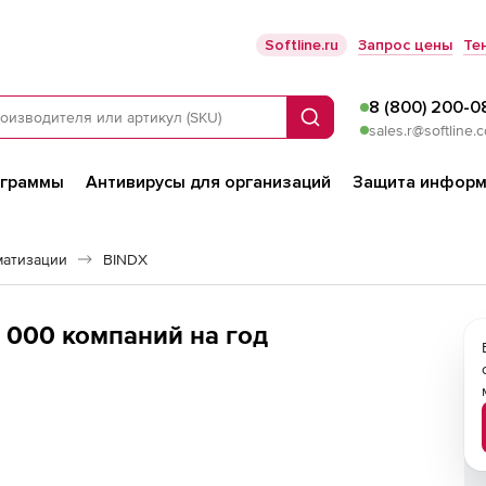
Softline.ru
Запрос цены
Те
8 (800) 200-0
Поиск
sales.r@softline.
ограммы
Антивирусы для организаций
Защита информ
матизации
BINDX
0 000 компаний на год