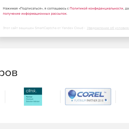
Нажимая «Подписаться», я соглашаюсь с
Политикой конфиденциальности
, д
получение информационных рассылок
.
Этот сайт защищен SmartCaptcha от Yandex Cloud -
Уведомление об условия
еров