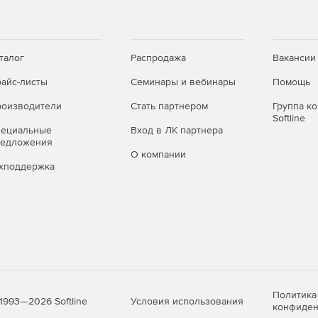
талог
Распродажа
Вакансии
айс-листы
Семинары и вебинары
Помощь
оизводители
Стать партнером
Группа к
Softline
пециальные
Вход в ЛК партнера
редложения
О компании
хподдержка
Политика
Условия использования
1993—2026 Softline
конфиден