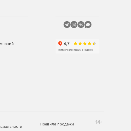
омпаний
14+
Правила продажи
циальности