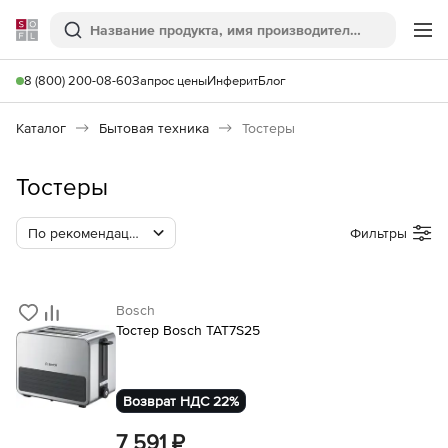
Softline
Поиск
Ме
8 (800) 200-08-60
Запрос цены
Инферит
Блог
Каталог
Бытовая техника
Тостеры
Тостеры
По рекомендации Softline
Фильтры
Bosch
Тостер Bosch TAT7S25
Возврат НДС 22%
7 591 ₽