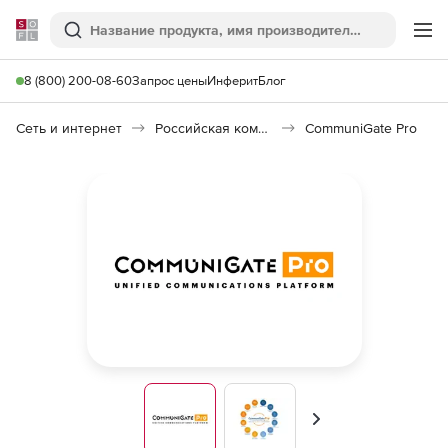
Softline
Поиск
Ме
8 (800) 200-08-60
Запрос цены
Инферит
Блог
Сеть и интернет
Российская коммуникационная платформа (Импортозамещение)
CommuniGate Pro
Вперед