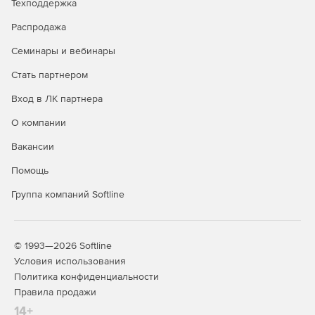
Техподдержка
Outlook;
Распродажа
Подключение внешних антивирусных и антиспам
Семинары и вебинары
плагинов (Kaspersky и другие).
Стать партнером
Средства совместной работы:
Вход в ЛК партнера
Календари, подписка и делегирование;
О компании
Задачи, назначение и отслеживание;
Вакансии
Персональные файловые хранилища пользователей;
Помощь
ролевая модель доступа;
Группа компаний Softline
Предоставление прав на файлы/папки, сохранение
файлов на сервере, передача ссылок.
© 1993—2026 Softline
Управление идентификацией, безопасность,
Условия использования
авторизация:
Политика конфиденциальности
Правила продажи
Аутентификации (в т.ч. двухфакторная) пользователей;
14+
поддержка работы служб RADIUS;