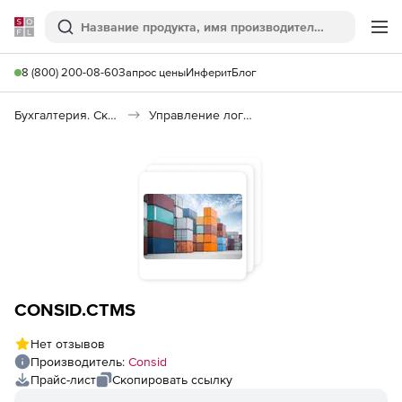
Softline
Поиск
Ме
8 (800) 200-08-60
Запрос цены
Инферит
Блог
Бухгалтерия. Склад. Кадры
Управление логистикой
CONSID.CTMS
Нет отзывов
Производитель:
Consid
Прайс-лист
Скопировать ссылку