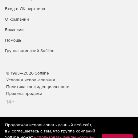
Вход в ЛК партнера
О компании
Вакансии
Помощь
Группа компаний Softline
© 1993—2026 Softline
Условия использования
Политика конфиденциальности
Правила продажи
14+
На информационном ресурсе store.softline.ru применяются
Продолжая использовать данный веб-сайт,
рекомендательные технологии
(информационные технологии
вы соглашаетесь с тем, что группа компаний
предоставления информации на основе сбора,
Softline может
использовать файлы «cookie»