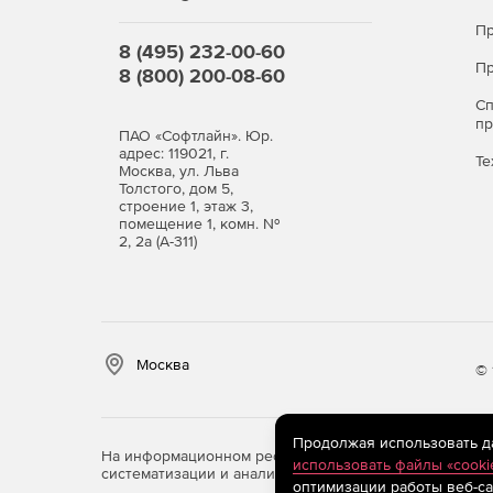
7000.
Пр
8 (495) 232-00-60
Платформа CraftTalk, Box Sta
Пр
8 (800) 200-08-60
С
Количество операторов: 20. Количество диалого
п
ПАО «Софтлайн». Юр.
Тарифы ON-PREMISE:
адрес: 119021, г.
Те
Москва, ул. Льва
Толстого, дом 5,
строение 1, этаж 3,
Возможные модули:
помещение 1, комн. №
2, 2а (А-311)
Серверная лицензия на продуктивный инстанс
Серверная лицензия AI Bot (с различным ко
Конкурентная или Именная лицензия на интер
Москва
© 
администратор / контент-менеджер).
Пусконаладочные работы.
Продолжая использовать дан
На информационном ресурсе store.softline.ru примен
использовать файлы «cooki
систематизации и анализа сведений, относящихся к 
Доработки платформы под требования Заказ
оптимизации работы веб-са