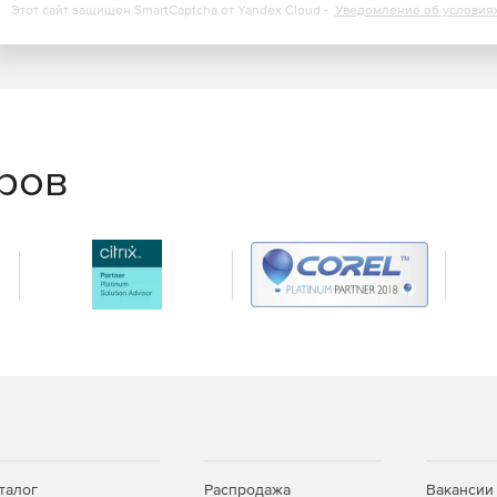
Этот сайт защищен SmartCaptcha от Yandex Cloud -
Уведомление об условия
го места (ПМ WorkPlace) (роли - оператор/
 доступом к Базе знаний (KnowledgeBase) и
atistics & Analytics). Чат-бот с искусственным
еров
ox Starter MINI (SaaS)
AI бота, включенных в абонентскую плату, шт/мес –
Box Starter SMALL (SaaS)
AI бота включенных в абонентскую плату, шт/мес –
Box Starter MEDIUM (SaaS)
 AI бота, включенных в абонентскую плату, шт/мес –
талог
Распродажа
Вакансии