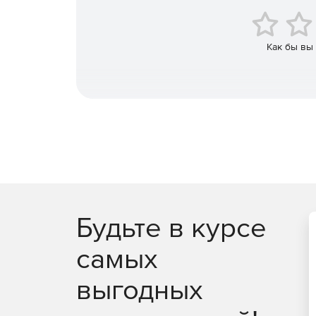
Организация очередей для обработки обращ
Рабочее место оператора и супервизора.
Как бы вы
Оптимизация простоя оператора.
Работа с высокими нагрузками.
Детальная статистика работы операторов и и
Платформу CraftTalk уже внедрили крупнейшие ко
Среди них: торговая сеть «Магнит», банк ПСБ, N
России, «Альфа-Банк» в Казахстане, Ростелеком, 
Будьте в курсе
Компания является резидентом Сколково, участн
многочисленных российских конкурсов, партнер
самых
Для МСП в 2022 году действуют скидки 50% на 
выгодных
Тарифы SAAS: