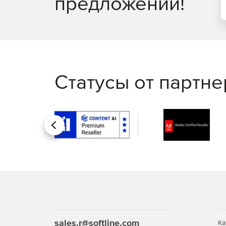
предложений!
Компоненты:
Именные лицензии на доступ к интерфейсу рабоче
супервайзер/ администратор/контент менеджер с
Интеллектуальным помощником (AI Assistant), ПM St
интеллектом ИИ.
Статусы от партн
Платформа CraftTalk, тариф B
Количество операторов: 3. Количество диалогов 
5000.
Назад
Платформа CraftTalk, тариф 
Количество операторов: 5. Количество диалогов 
5000.
Платформа CraftTalk, тариф 
sales.r@softline.com
Количество операторов: 10. Количество диалогов
Ка