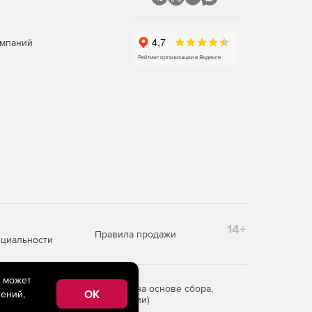
омпаний
14+
Правила продажи
циальности
e может
редоставления информации на основе сбора,
OK
ений,
рритории Российской Федерации)