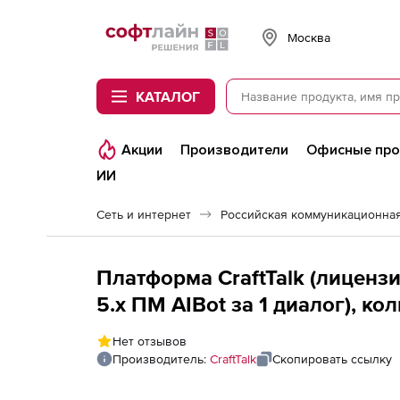
Softline
Москва
КАТАЛОГ
Акции
Производители
Офисные пр
ИИ
Сеть и интернет
Платформа CraftTalk (лицензи
5.х ПM AIBot за 1 диалог), к
Premise, ТП 24x7)
Нет отзывов
Производитель:
CraftTalk
Скопировать ссылку