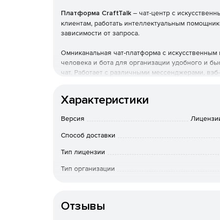
Платформа CraftTalk
– чат-центр с искусствен
клиентам, работать интеллектуальным помощник
зависимости от запроса.
Омниканальная чат-платформа с искусственным и
человека и бота для организации удобного и бы
чат. Работает с различными мессенджерами, вэб-
аналитики BI.
Характеристики
Платформа CraftTalk помогает успешно справля
трафика. В пиках искусственный интеллект нач
Версия
Лицензии
повторяющихся вопросов. В результате степень 
контакт-центру пережить кратный рост трафика
Способ доставки
Решение позволяет создавать сценарии обработ
Тип лицензии
сотрудников контакт-центра без программирова
Тип организации
интеграции с другими сервисами.
Операционная система
Платформа CraftTalk гото
Отзывы
контакт-центре: