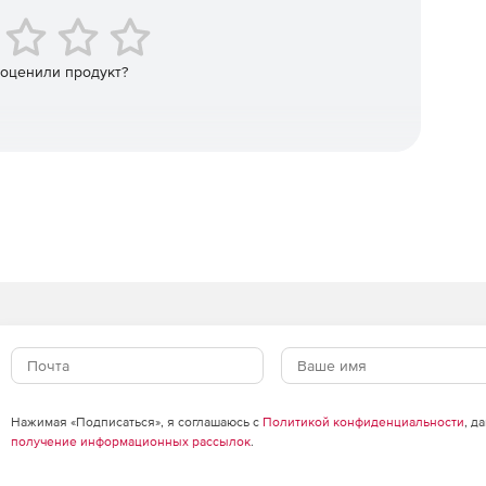
ений.
 оценили продукт?
скусственного интеллекта – более 50 показателей.
нтакт-центры, банки, логистические компании и мн.др.
eovox, КЦ «Фронт Лайн», АО «Россельхозбанк», Почта
Билайн и мн.др.
иком программы co-sell Microsoft, победителем
ом ведущих ИТ-интеграторов и вендоров.
версию SaaS.
Нажимая «Подписаться», я соглашаюсь с
Политикой конфиденциальности
, д
получение информационных рассылок
.