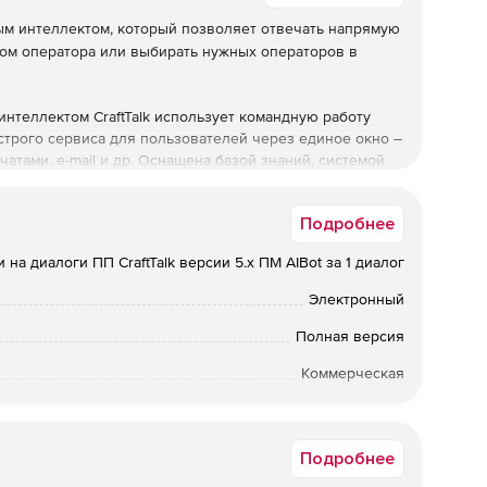
ным интеллектом, который позволяет отвечать напрямую
ом оператора или выбирать нужных операторов в
нтеллектом CraftTalk использует командную работу
строго сервиса для пользователей через единое окно –
чатами, e-mail и др. Оснащена базой знаний, системой
Подробнее
ться с запланированными и неожиданными пиками
инает работать еще лучше благодаря увеличению доли
 на диалоги ПП CraftTalk версии 5.х ПM AIBot за 1 диалог
автоматизации растет до 80% и более. Это помогает
 без привлечения дополнительных операторов.
Электронный
ки запросов в визуальном редакторе силами обычных
Полная версия
ния. Сценарии могут содержать сложную логику и
Коммерческая
Windows
ва для использования в
Подробнее