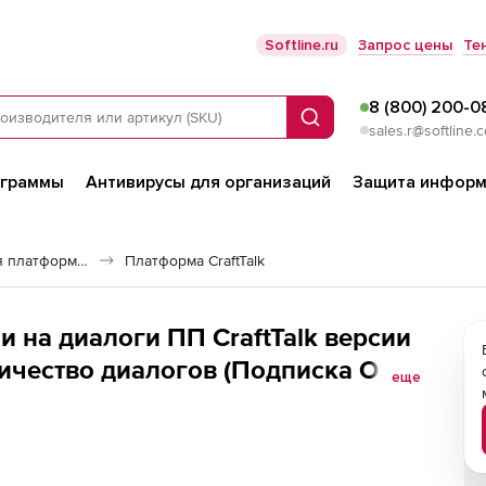
Softline.ru
Запрос цены
Те
8 (800) 200-0
Поиск
sales.r@softline.
ограммы
Антивирусы для организаций
Защита информ
Российская коммуникационная платформа (Импортозамещение)
Платформа CraftTalk
и на диалоги ПП CraftTalk версии
оличество диалогов (Подписка On-
еще