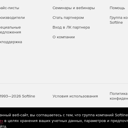
айс-листы
Семинары и вебинары
Помощь
rter XL (SaaS)
оизводители
Стать партнером
Группа к
Softline
пециальные
Вход в ЛК партнера
в AI, включенных в абонентскую плату, шт/мес – 10000.
редложения
О компании
хподдержка
 платформы CraftTalk;
личеством обрабатываемых диалогов в месяц);
фейс рабочего места (оператор / супервайзер /
Политика
Условия использования
1993—2026 Softline
конфиден
ный веб-сайт, вы соглашаетесь с тем, что группа компаний Softlin
яются
рекомендательные технологии
(информационные технологии п
e»
в целях хранения ваших учетных данных, параметров и предпочт
предпочтениям пользователей сети «Интернет», находящихся на те
чика.
йта.