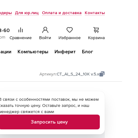
ндеры
Для юр.лиц
Оплата и доставка
Контакты
8-60
com
Сравнение
Войти
Избранное
Корзина
ации
Компьютеры
Инферит
Блог
Артикул:
CT_AI_S_24_10K v.5.x
В связи с особенностями поставок, мы не можем
сказать точную цену. Оставьте запрос, и наш
менеджер свяжется с вами
Запросить цену