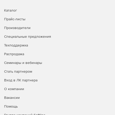
места (ПМ WorkPlace) (роли - оператор/супервайзер/
администратор/контент менеджер с доступом к Базе
Каталог
знаний (KnowledgeBase) и Интеллектуальным
помощником (AI Assistant), ПM Statistics & Analytics). Чат-бот
Прайс-листы
с искусственным интеллектом ИИ.
Производители
Платформа CraftTalk, тариф Box
Специальные предложения
Starter MINI (SaaS)
Техподдержка
Количество операторов: 3. Количество диалогов AI бота,
включенных в абонентскую плату, шт/мес – 5000.
Распродажа
Семинары и вебинары
Платформа CraftTalk, тариф Box
Starter SMALL (SaaS)
Стать партнером
Вход в ЛК партнера
Количество операторов: 5. Количество диалогов AI бота
включенных в абонентскую плату, шт/мес – 5000.
О компании
Платформа CraftTalk, тариф Box
Вакансии
Starter MEDIUM (SaaS)
Помощь
Количество операторов: 10. Количество диалогов AI бота,