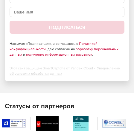
вопросов. В результате степень автоматизации растет до
80% и более. Это помогает контакт-центру пережить
кратный рост трафика без привлечения дополнительных
операторов.
ПОДПИСАТЬСЯ
Решение позволяет создавать сценарии обработки
запросов в визуальном редакторе силами обычных
сотрудников контакт-центра без программирования.
Нажимая «Подписаться», я соглашаюсь с
Политикой
Сценарии могут содержать сложную логику и интеграции
конфиденциальности
, даю согласие на
обработку персональных
данных
и
получение информационных рассылок
.
с другими сервисами.
Платформа CraftTalk готова для
Этот сайт защищен SmartCaptcha от Yandex Cloud -
Уведомление
об условиях обработки данных
использования в контакт-центре:
Организация очередей для обработки обращений.
Рабочее место оператора и супервизора.
Статусы от партнеров
Оптимизация простоя оператора.
Работа с высокими нагрузками.