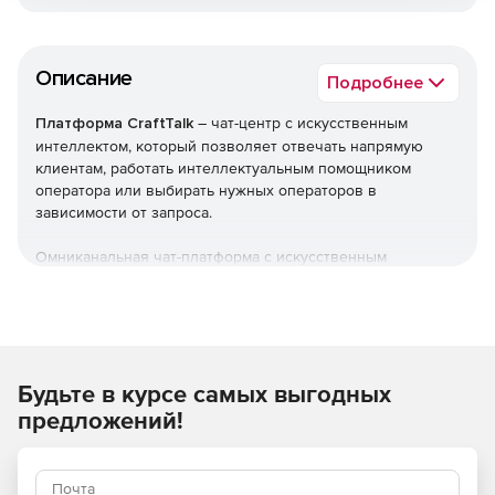
Описание
Подробнее
Платформа CraftTalk
– чат-центр с искусственным
интеллектом, который позволяет отвечать напрямую
клиентам, работать интеллектуальным помощником
оператора или выбирать нужных операторов в
зависимости от запроса.
Омниканальная чат-платформа с искусственным
интеллектом CraftTalk использует командную работу
человека и бота для организации удобного и быстрого
сервиса для пользователей через единое окно – чат.
Работает с различными мессенджерами, вэб-чатами, e-
mail и др. Оснащена базой знаний, системой аналитики BI.
Будьте в курсе самых выгодных
Платформа CraftTalk помогает успешно справляться с
предложений!
запланированными и неожиданными пиками трафика. В
пиках искусственный интеллект начинает работать еще
лучше благодаря увеличению доли повторяющихся