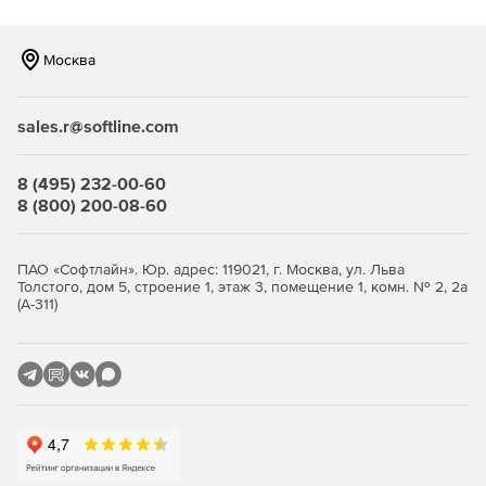
Детальная статистика работы операторов и
искусственного интеллекта – более 50 показателей.
Москва
Платформу CraftTalk уже внедрили крупнейшие контакт-
центры, банки, логистические компании и мн.др. Среди
них: торговая сеть «Магнит», банк ПСБ, Neovox, КЦ «Фронт
sales.r@softline.com
Лайн», АО «Россельхозбанк», Почта России, «Альфа-Банк»
в Казахстане, Ростелеком, Билайн и мн.др.
8 (495) 232-00-60
8 (800) 200-08-60
Компания является резидентом Сколково, участником
программы co-sell Microsoft, победителем
многочисленных российских конкурсов, партнером
ПАО «Софтлайн». Юр. адрес: 119021, г. Москва, ул. Льва
ведущих ИТ-интеграторов и вендоров.
Толстого, дом 5, строение 1, этаж 3, помещение 1, комн. № 2, 2а
(А-311)
Для МСП в 2022 году действуют скидки 50% на версию
SaaS.
Тарифы SAAS:
Компоненты:
Именные лицензии на доступ к интерфейсу рабочего